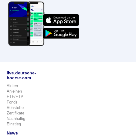
live.deutsche-
boerse.com
Aktien
Anleihen
ETF/ETP
Fonds
Rohstoffe
Zertifikate
Nachhaltig
Einstieg
News