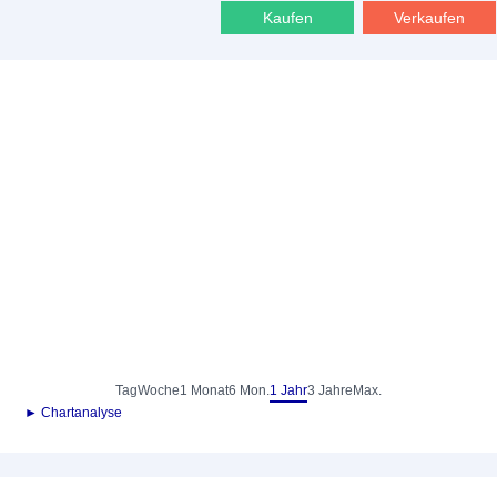
Kaufen
Verkaufen
Tag
Woche
1 Monat
6 Mon.
1 Jahr
3 Jahre
Max.
► Chartanalyse