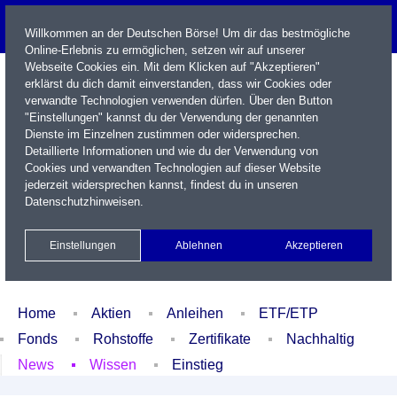
Willkommen an der Deutschen Börse! Um dir das bestmögliche
Online-Erlebnis zu ermöglichen, setzen wir auf unserer
Webseite Cookies ein. Mit dem Klicken auf "Akzeptieren"
erklärst du dich damit einverstanden, dass wir Cookies oder
verwandte Technologien verwenden dürfen. Über den Button
"Einstellungen" kannst du der Verwendung der genannten
Dienste im Einzelnen zustimmen oder widersprechen.
Detaillierte Informationen und wie du der Verwendung von
Cookies und verwandten Technologien auf dieser Website
Name / WKN / ISIN / Kürzel
jederzeit widersprechen kannst, findest du in unseren
Datenschutzhinweisen
.
Newsletter
Kontakt
English
Einstellungen
Ablehnen
Akzeptieren
Xetra Realtime
Watchlist
Portfolio
Login
Home
Aktien
Anleihen
ETF/ETP
Fonds
Rohstoffe
Zertifikate
Nachhaltig
News
Wissen
Einstieg