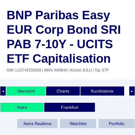
BNP Paribas Easy
EUR Corp Bond SRI
PAB 7-10Y - UCITS
ETF Capitalisation
ISIN: LU2742532828
| WKN: A40B4D
| Kürzel: BJLU
| Typ: ETF
Übersicht
Charts
Kurshistorie
◄
►
Xetra
Frankfurt
Xetra Realtime
Watchlist
Portfolio