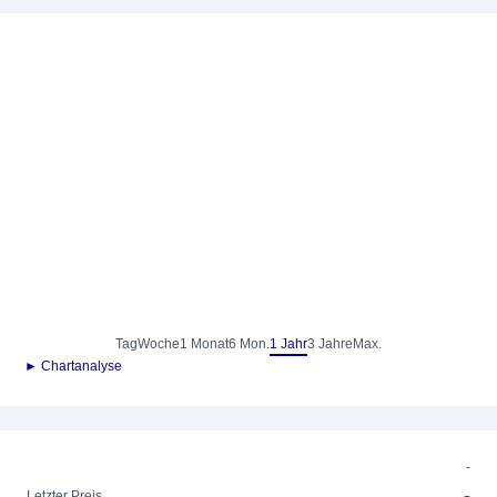
Tag
Woche
1 Monat
6 Mon.
1 Jahr
3 Jahre
Max.
► Chartanalyse
-
-
Letzter Preis