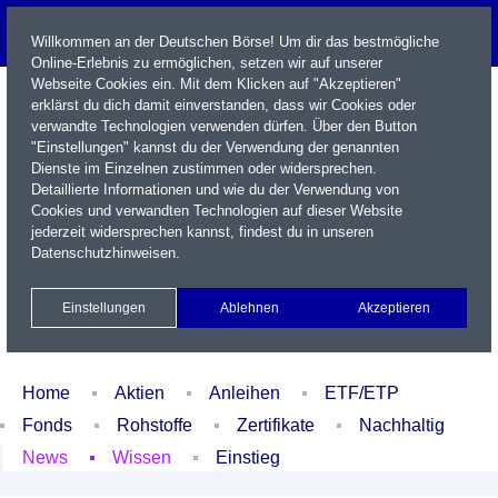
Willkommen an der Deutschen Börse! Um dir das bestmögliche
Online-Erlebnis zu ermöglichen, setzen wir auf unserer
Webseite Cookies ein. Mit dem Klicken auf "Akzeptieren"
erklärst du dich damit einverstanden, dass wir Cookies oder
verwandte Technologien verwenden dürfen. Über den Button
"Einstellungen" kannst du der Verwendung der genannten
Dienste im Einzelnen zustimmen oder widersprechen.
Detaillierte Informationen und wie du der Verwendung von
Cookies und verwandten Technologien auf dieser Website
Name / WKN / ISIN / Kürzel
jederzeit widersprechen kannst, findest du in unseren
Datenschutzhinweisen
.
Newsletter
Kontakt
English
Einstellungen
Ablehnen
Akzeptieren
Xetra Realtime
Watchlist
Portfolio
Login
Home
Aktien
Anleihen
ETF/ETP
Fonds
Rohstoffe
Zertifikate
Nachhaltig
News
Wissen
Einstieg