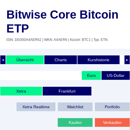
Bitwise Core Bitcoin
ETP
ISIN: DE000A4AER62
| WKN: A4AER6
| Kürzel: BTC1
| Typ: ETN
Übersicht
Charts
Kurshistorie
◄
►
Euro
US-Dollar
Xetra
Frankfurt
Xetra Realtime
Watchlist
Portfolio
Kaufen
Verkaufen