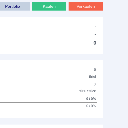
Portfolio
Kaufen
Verkaufen
-
-
0
0
Brief
0
für 0 Stück
0 / 0%
0 / 0%