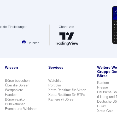
okie-Einstellungen
Charts von
Drucken
Wissen
Services
Weitere We
Gruppe De
Börse
Börse besuchen
Watchlist
Karriere
Über die Börsen
Portfolio
Presse
Wertpapiere
Xetra Realtime für Aktien
Deutsche Bö
Handeln
Xetra Realtime für ETFs
(Listing und 
Börsenlexikon
Karriere @Börse
Deutsche Bö
Publikationen
Eurex
Events und Webinare
Xetra-Gold