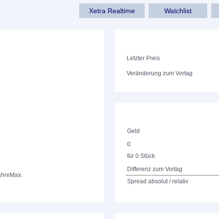
Xetra Realtime
Watchlist
Letzter Preis
Veränderung zum Vortag
Geld
0
für 0 Stück
Differenz zum Vortag
ahre
Max.
Spread absolut / relativ