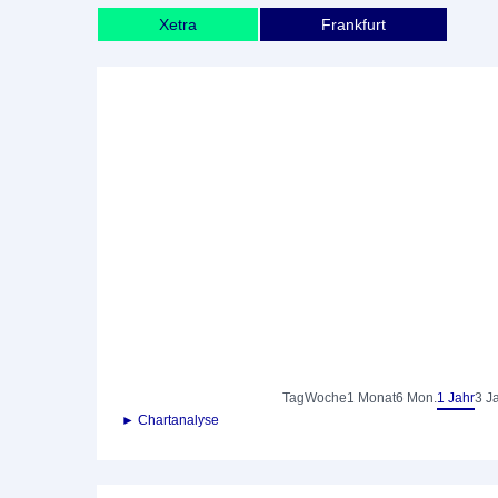
Xetra
Frankfurt
Tag
Woche
1 Monat
6 Mon.
1 Jahr
3 J
► Chartanalyse