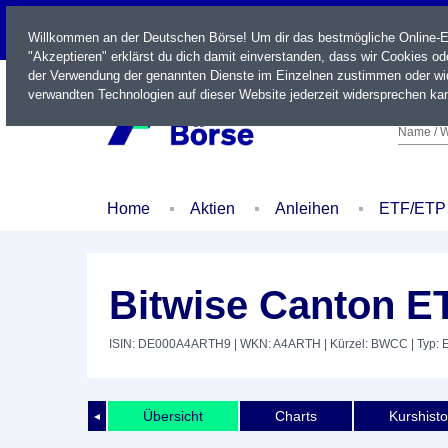
LIVE
Willkommen an der Deutschen Börse! Um dir das bestmögliche Online-Erl
"Akzeptieren" erklärst du dich damit einverstanden, dass wir Cookies o
der Verwendung der genannten Dienste im Einzelnen zustimmen oder wid
verwandten Technologien auf dieser Website jederzeit widersprechen kan
Name / W
Home
Aktien
Anleihen
ETF/ETP
Bitwise Canton E
ISIN: DE000A4ARTH9
| WKN: A4ARTH
| Kürzel: BWCC
| Typ:
Übersicht
Charts
Kurshisto
◄