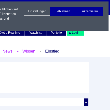
m Klicken auf
Einstellungen
Ablehnen
Akzeptieren
" kannst du
es und
Newsletter
Kontakt
English
Xetra Realtime
Watchlist
Portfolio
Login
News
Wissen
Einstieg
►