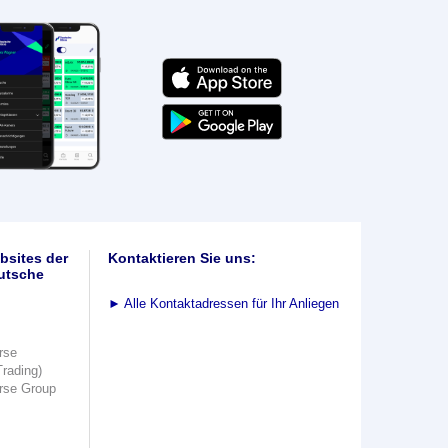
bsites der
Kontaktieren Sie uns:
utsche
►
Alle Kontaktadressen für Ihr Anliegen
rse
Trading)
rse Group