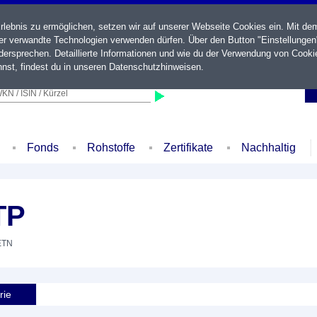
ebnis zu ermöglichen, setzen wir auf unserer Webseite Cookies ein. Mit de
der verwandte Technologien verwenden dürfen. Über den Button "Einstellungen
ersprechen. Detaillierte Informationen und wie du der Verwendung von Cooki
nst, findest du in unseren
Datenschutzhinweisen
.
KN / ISIN / Kürzel
Fonds
Rohstoffe
Zertifikate
Nachhaltig
TP
 ETN
rie