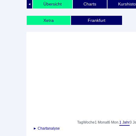
Übersicht
Charts
Kurshisto
◄
Xetra
Frankfurt
Tag
Woche
1 Monat
6 Mon.
1 Jahr
3 J
► Chartanalyse