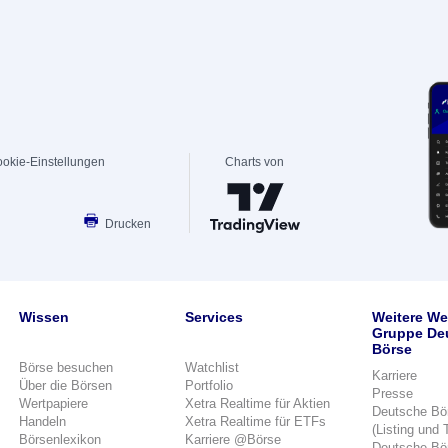
okie-Einstellungen
Charts von
Drucken
Wissen
Services
Weitere We
Gruppe De
Börse
Börse besuchen
Watchlist
Karriere
Über die Börsen
Portfolio
Presse
Wertpapiere
Xetra Realtime für Aktien
Deutsche Bö
Handeln
Xetra Realtime für ETFs
(Listing und 
Börsenlexikon
Karriere @Börse
Deutsche Bö