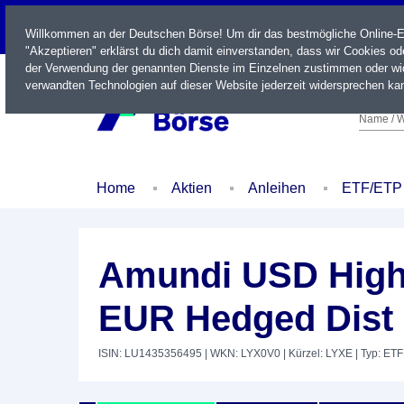
LIVE
Willkommen an der Deutschen Börse! Um dir das bestmögliche Online-Erl
"Akzeptieren" erklärst du dich damit einverstanden, dass wir Cookies o
der Verwendung der genannten Dienste im Einzelnen zustimmen oder wid
verwandten Technologien auf dieser Website jederzeit widersprechen kan
Name / W
Home
Aktien
Anleihen
ETF/ETP
Amundi USD High
EUR Hedged Dist
ISIN: LU1435356495
| WKN: LYX0V0
| Kürzel: LYXE
| Typ: ETF