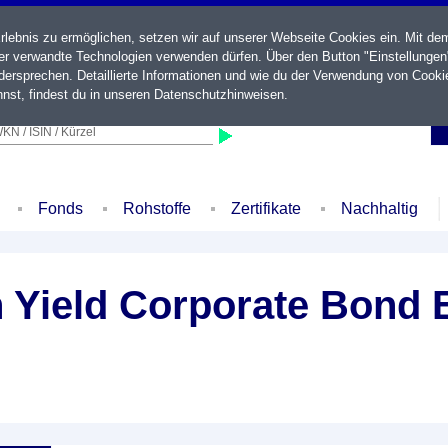
ebnis zu ermöglichen, setzen wir auf unserer Webseite Cookies ein. Mit de
der verwandte Technologien verwenden dürfen. Über den Button "Einstellungen
ersprechen. Detaillierte Informationen und wie du der Verwendung von Cooki
nst, findest du in unseren
Datenschutzhinweisen
.
KN / ISIN / Kürzel
Fonds
Rohstoffe
Zertifikate
Nachhaltig
 Yield Corporate Bond