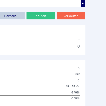
►
Portfolio
Kaufen
Verkaufen
-
-
0
0
Brief
0
für 0 Stück
0 / 0%
0 / 0%