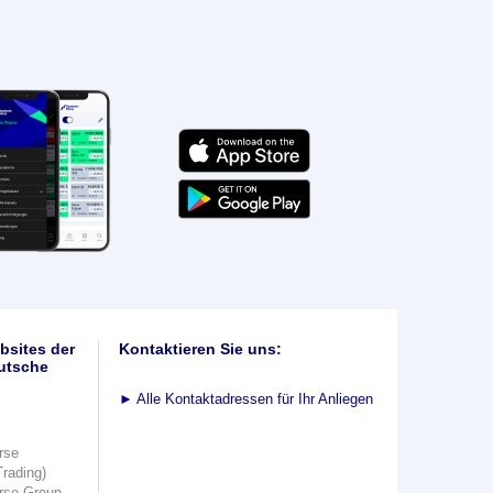
bsites der
Kontaktieren Sie uns:
utsche
►
Alle Kontaktadressen für Ihr Anliegen
rse
Trading)
rse Group