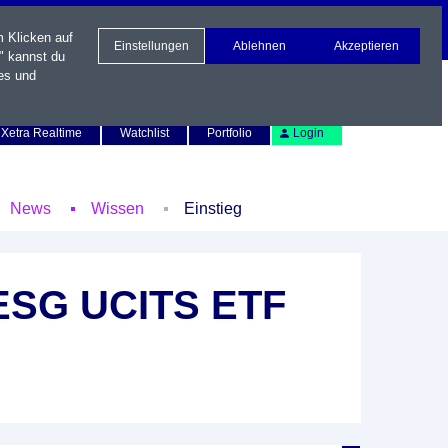
m Klicken auf
Einstellungen
Ablehnen
Akzeptieren
" kannst du
es und
Newsletter
Kontakt
English
Xetra Realtime
Watchlist
Portfolio
Login
News
Wissen
Einstieg
 ESG UCITS ETF