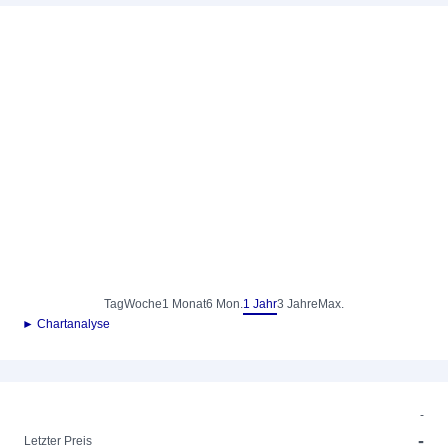
Tag
Woche
1 Monat
6 Mon.
1 Jahr
3 Jahre
Max.
► Chartanalyse
-
-
Letzter Preis