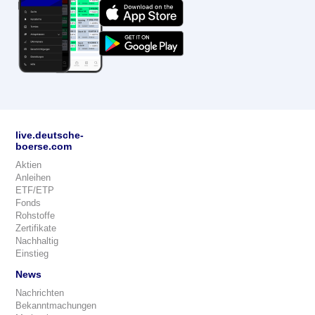
live.deutsche-
boerse.com
Aktien
Anleihen
ETF/ETP
Fonds
Rohstoffe
Zertifikate
Nachhaltig
Einstieg
News
Nachrichten
Bekanntmachungen