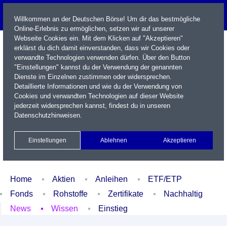
Willkommen an der Deutschen Börse! Um dir das bestmögliche
Online-Erlebnis zu ermöglichen, setzen wir auf unserer
Webseite Cookies ein. Mit dem Klicken auf "Akzeptieren"
erklärst du dich damit einverstanden, dass wir Cookies oder
verwandte Technologien verwenden dürfen. Über den Button
"Einstellungen" kannst du der Verwendung der genannten
Dienste im Einzelnen zustimmen oder widersprechen.
Detaillierte Informationen und wie du der Verwendung von
Cookies und verwandten Technologien auf dieser Website
Name / WKN / ISIN / Kürzel
jederzeit widersprechen kannst, findest du in unseren
Datenschutzhinweisen
.
Newsletter
Kontakt
English
Einstellungen
Ablehnen
Akzeptieren
Xetra Realtime
Watchlist
Portfolio
Login
Home
Aktien
Anleihen
ETF/ETP
Fonds
Rohstoffe
Zertifikate
Nachhaltig
News
Wissen
Einstieg