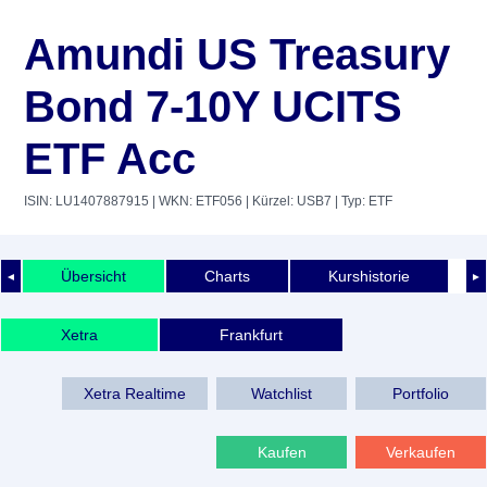
Amundi US Treasury
Bond 7-10Y UCITS
ETF Acc
ISIN: LU1407887915
| WKN: ETF056
| Kürzel: USB7
| Typ: ETF
Übersicht
Charts
Kurshistorie
◄
►
Xetra
Frankfurt
Xetra Realtime
Watchlist
Portfolio
Kaufen
Verkaufen