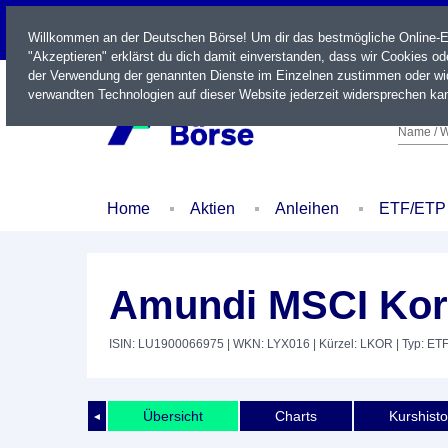
LIVE
Willkommen an der Deutschen Börse! Um dir das bestmögliche Online-Erl
"Akzeptieren" erklärst du dich damit einverstanden, dass wir Cookies o
der Verwendung der genannten Dienste im Einzelnen zustimmen oder wid
verwandten Technologien auf dieser Website jederzeit widersprechen kan
Name / W
Home
Aktien
Anleihen
ETF/ETP
Amundi MSCI Kor
ISIN: LU1900066975
| WKN: LYX016
| Kürzel: LKOR
| Typ: ET
Übersicht
Charts
Kurshisto
◄