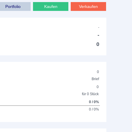
Portfolio
Kaufen
Verkaufen
-
-
0
0
Brief
0
für 0 Stück
0 / 0%
0 / 0%