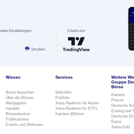
okie-Einstellungen
Charts von
Drucken
Wissen
Services
Weitere We
Gruppe De
Börse
Börse besuchen
Watchlist
Karriere
Über die Börsen
Portfolio
Presse
Wertpapiere
Xetra Realtime für Aktien
Deutsche Bö
Handeln
Xetra Realtime für ETFs
(Listing und 
Börsenlexikon
Karriere @Börse
Deutsche Bö
Publikationen
Eurex
Events und Webinare
Xetra-Gold