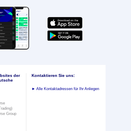
bsites der
Kontaktieren Sie uns:
utsche
►
Alle Kontaktadressen für Ihr Anliegen
rse
Trading)
rse Group