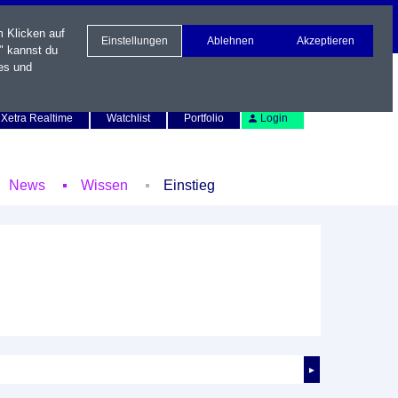
m Klicken auf
Einstellungen
Ablehnen
Akzeptieren
" kannst du
es und
Newsletter
Kontakt
English
Xetra Realtime
Watchlist
Portfolio
Login
News
Wissen
Einstieg
►