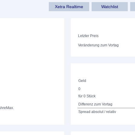
Xetra Realtime
Watchlist
Letzter Preis
Veränderung zum Vortag
Geld
0
für 0 Stück
Differenz zum Vortag
ahre
Max.
Spread absolut / relativ