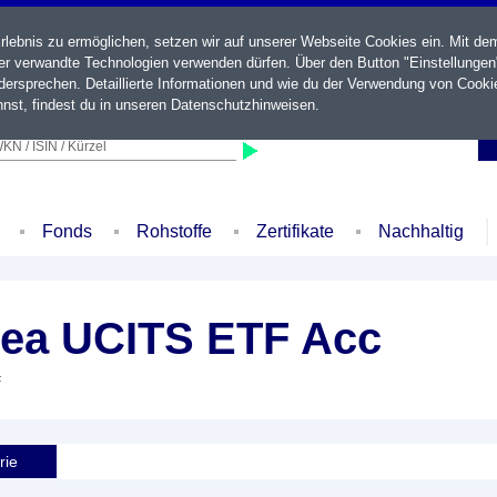
ebnis zu ermöglichen, setzen wir auf unserer Webseite Cookies ein. Mit de
der verwandte Technologien verwenden dürfen. Über den Button "Einstellungen
ersprechen. Detaillierte Informationen und wie du der Verwendung von Cooki
nst, findest du in unseren
Datenschutzhinweisen
.
KN / ISIN / Kürzel
Fonds
Rohstoffe
Zertifikate
Nachhaltig
ea UCITS ETF Acc
F
rie