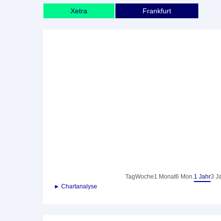
Xetra
Frankfurt
Tag
Woche
1 Monat
6 Mon.
1 Jahr
3 J
► Chartanalyse