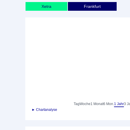
Xetra
Frankfurt
Tag
Woche
1 Monat
6 Mon.
1 Jahr
3 J
► Chartanalyse