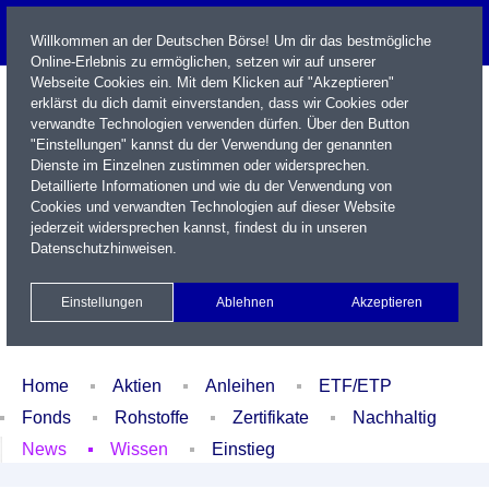
Willkommen an der Deutschen Börse! Um dir das bestmögliche
Online-Erlebnis zu ermöglichen, setzen wir auf unserer
Webseite Cookies ein. Mit dem Klicken auf "Akzeptieren"
erklärst du dich damit einverstanden, dass wir Cookies oder
verwandte Technologien verwenden dürfen. Über den Button
"Einstellungen" kannst du der Verwendung der genannten
Dienste im Einzelnen zustimmen oder widersprechen.
Detaillierte Informationen und wie du der Verwendung von
Cookies und verwandten Technologien auf dieser Website
Name / WKN / ISIN / Kürzel
jederzeit widersprechen kannst, findest du in unseren
Datenschutzhinweisen
.
Newsletter
Kontakt
English
Einstellungen
Ablehnen
Akzeptieren
Xetra Realtime
Watchlist
Portfolio
Login
Home
Aktien
Anleihen
ETF/ETP
Fonds
Rohstoffe
Zertifikate
Nachhaltig
News
Wissen
Einstieg