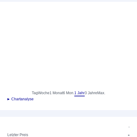
Tag
Woche
1 Monat
6 Mon.
1 Jahr
3 Jahre
Max.
► Chartanalyse
-
-
Letzter Preis