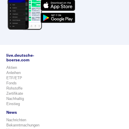
live.deutsche-
boerse.com
Aktien
Anleihen
ETF/ETP
Fonds
Rohstoffe
Zertifikate
Nachhaltig
Einstieg
News
Nachrichten
Bekanntmachungen