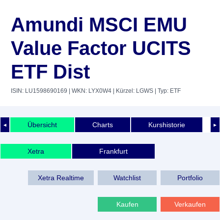
Amundi MSCI EMU
Value Factor UCITS
ETF Dist
ISIN: LU1598690169
| WKN: LYX0W4
| Kürzel: LGWS
| Typ: ETF
Übersicht
Charts
Kurshistorie
◄
►
Xetra
Frankfurt
Xetra Realtime
Watchlist
Portfolio
Kaufen
Verkaufen