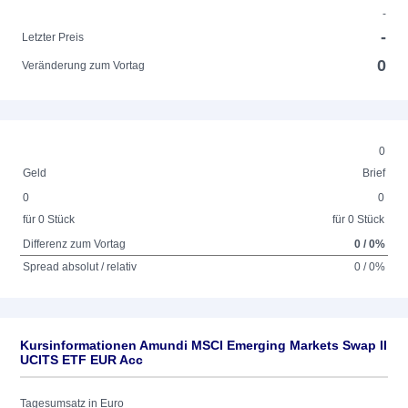
-
-
Letzter Preis
0
Veränderung zum Vortag
0
Geld
Brief
0
0
für 0 Stück
für 0 Stück
Differenz zum Vortag
0 / 0%
Spread absolut / relativ
0 / 0%
Kursinformationen Amundi MSCI Emerging Markets Swap II
UCITS ETF EUR Acc
Tagesumsatz in Euro