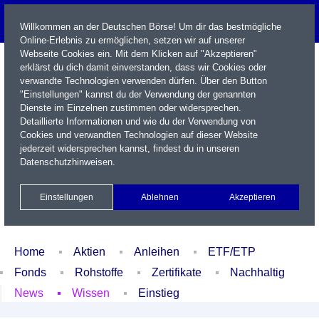
Willkommen an der Deutschen Börse! Um dir das bestmögliche
Online-Erlebnis zu ermöglichen, setzen wir auf unserer
Webseite Cookies ein. Mit dem Klicken auf "Akzeptieren"
erklärst du dich damit einverstanden, dass wir Cookies oder
verwandte Technologien verwenden dürfen. Über den Button
"Einstellungen" kannst du der Verwendung der genannten
Dienste im Einzelnen zustimmen oder widersprechen.
Detaillierte Informationen und wie du der Verwendung von
Cookies und verwandten Technologien auf dieser Website
Name / WKN / ISIN / Kürzel
jederzeit widersprechen kannst, findest du in unseren
Datenschutzhinweisen
.
Newsletter
Kontakt
English
Einstellungen
Ablehnen
Akzeptieren
Xetra Realtime
Watchlist
Portfolio
Login
Home
Aktien
Anleihen
ETF/ETP
Fonds
Rohstoffe
Zertifikate
Nachhaltig
News
Wissen
Einstieg