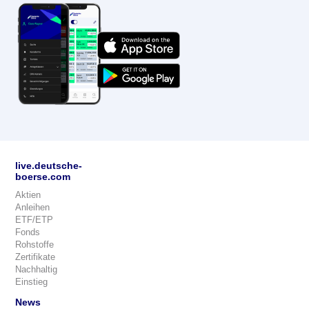
live.deutsche-
boerse.com
Aktien
Anleihen
ETF/ETP
Fonds
Rohstoffe
Zertifikate
Nachhaltig
Einstieg
News