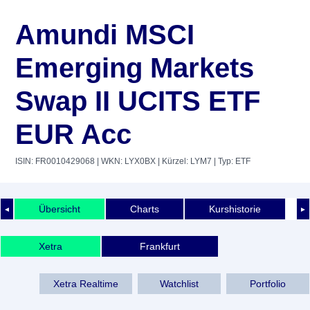
Amundi MSCI
Emerging Markets
Swap II UCITS ETF
EUR Acc
ISIN: FR0010429068
| WKN: LYX0BX
| Kürzel: LYM7
| Typ: ETF
Übersicht
Charts
Kurshistorie
◄
►
Xetra
Frankfurt
Xetra Realtime
Watchlist
Portfolio