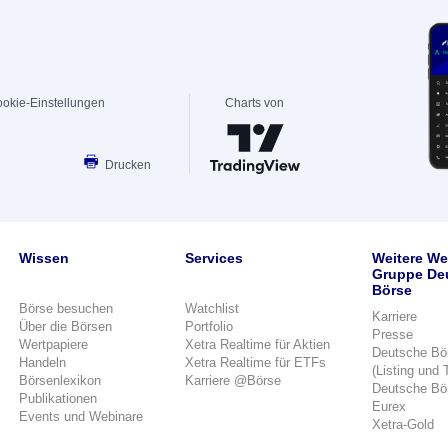
okie-Einstellungen
Charts von
Drucken
Wissen
Services
Weitere We
Gruppe De
Börse
Börse besuchen
Watchlist
Karriere
Über die Börsen
Portfolio
Presse
Wertpapiere
Xetra Realtime für Aktien
Deutsche Bö
Handeln
Xetra Realtime für ETFs
(Listing und 
Börsenlexikon
Karriere @Börse
Deutsche Bö
Publikationen
Eurex
Events und Webinare
Xetra-Gold