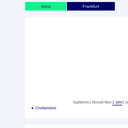
Xetra
Frankfurt
Tag
Woche
1 Monat
6 Mon.
1 Jahr
3 J
► Chartanalyse