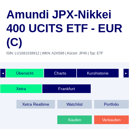
Amundi JPX-Nikkei
400 UCITS ETF - EUR
(C)
ISIN: LU1681038912
| WKN: A2H586
| Kürzel: JP40
| Typ: ETF
Übersicht
Charts
Kurshistorie
◄
►
Xetra
Frankfurt
Xetra Realtime
Watchlist
Portfolio
Kaufen
Verkaufen