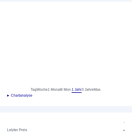
Tag
Woche
1 Monat
6 Mon.
1 Jahr
3 Jahre
Max.
► Chartanalyse
-
-
Letzter Preis