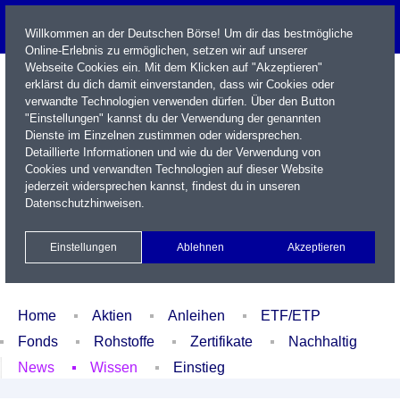
Willkommen an der Deutschen Börse! Um dir das bestmögliche
Online-Erlebnis zu ermöglichen, setzen wir auf unserer
Webseite Cookies ein. Mit dem Klicken auf "Akzeptieren"
erklärst du dich damit einverstanden, dass wir Cookies oder
verwandte Technologien verwenden dürfen. Über den Button
"Einstellungen" kannst du der Verwendung der genannten
Dienste im Einzelnen zustimmen oder widersprechen.
Detaillierte Informationen und wie du der Verwendung von
Cookies und verwandten Technologien auf dieser Website
Name / WKN / ISIN / Kürzel
jederzeit widersprechen kannst, findest du in unseren
Datenschutzhinweisen
.
Newsletter
Kontakt
English
Einstellungen
Ablehnen
Akzeptieren
Xetra Realtime
Watchlist
Portfolio
Login
Home
Aktien
Anleihen
ETF/ETP
Fonds
Rohstoffe
Zertifikate
Nachhaltig
News
Wissen
Einstieg