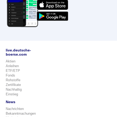
live.deutsche-
boerse.com
Aktien
Anleihen
ETF/ETP
Fonds
Rohstoffe
Zertifikate
Nachhaltig
Einstieg
News
Nachrichten
Bekanntmachungen