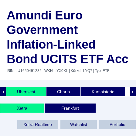
Amundi Euro
Government
Inflation-Linked
Bond UCITS ETF Acc
ISIN: LU1650491282
| WKN: LYX0XL
| Kürzel: LYQ7
| Typ: ETF
Übersicht
Charts
Kurshistorie
◄
►
Xetra
Frankfurt
Xetra Realtime
Watchlist
Portfolio