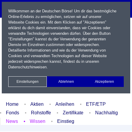
Willkommen an der Deutschen Börse! Um dir das bestmögliche
Online-Erlebnis zu ermöglichen, setzen wir auf unserer
Webseite Cookies ein. Mit dem Klicken auf "Akzeptieren"
erklärst du dich damit einverstanden, dass wir Cookies oder
verwandte Technologien verwenden dürfen. Über den Button
"Einstellungen" kannst du der Verwendung der genannten
Dienste im Einzelnen zustimmen oder widersprechen.
Detaillierte Informationen und wie du der Verwendung von
Cookies und verwandten Technologien auf dieser Website
Name / WKN / ISIN / Kürzel
jederzeit widersprechen kannst, findest du in unseren
Datenschutzhinweisen
.
Newsletter
Kontakt
English
Einstellungen
Ablehnen
Akzeptieren
Xetra Realtime
Watchlist
Portfolio
Login
Home
Aktien
Anleihen
ETF/ETP
Fonds
Rohstoffe
Zertifikate
Nachhaltig
News
Wissen
Einstieg