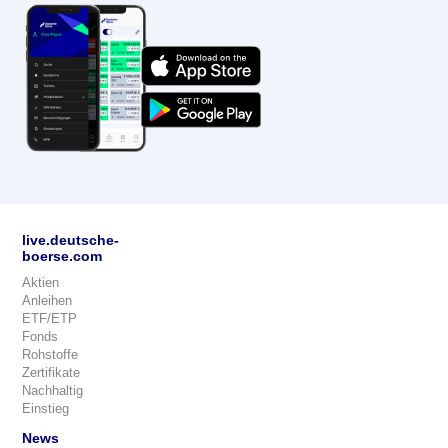
live.deutsche-
boerse.com
Aktien
Anleihen
ETF/ETP
Fonds
Rohstoffe
Zertifikate
Nachhaltig
Einstieg
News