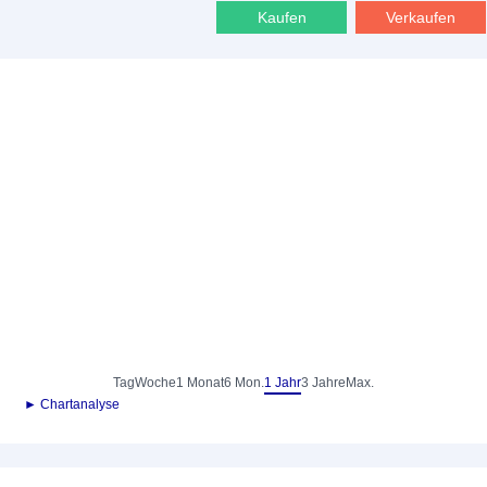
Kaufen
Verkaufen
Tag
Woche
1 Monat
6 Mon.
1 Jahr
3 Jahre
Max.
► Chartanalyse