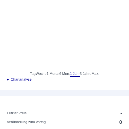
Tag
Woche
1 Monat
6 Mon.
1 Jahr
3 Jahre
Max.
► Chartanalyse
-
-
Letzter Preis
0
Veränderung zum Vortag