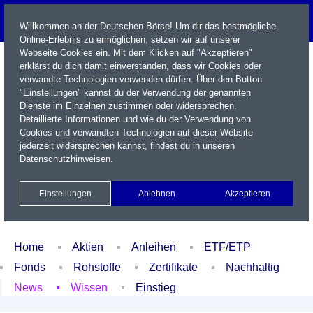
Willkommen an der Deutschen Börse! Um dir das bestmögliche
Online-Erlebnis zu ermöglichen, setzen wir auf unserer
Webseite Cookies ein. Mit dem Klicken auf "Akzeptieren"
erklärst du dich damit einverstanden, dass wir Cookies oder
verwandte Technologien verwenden dürfen. Über den Button
"Einstellungen" kannst du der Verwendung der genannten
Dienste im Einzelnen zustimmen oder widersprechen.
Detaillierte Informationen und wie du der Verwendung von
Cookies und verwandten Technologien auf dieser Website
Name / WKN / ISIN / Kürzel
jederzeit widersprechen kannst, findest du in unseren
Datenschutzhinweisen
.
Newsletter
Kontakt
English
Einstellungen
Ablehnen
Akzeptieren
Xetra Realtime
Watchlist
Portfolio
Login
Home
Aktien
Anleihen
ETF/ETP
Fonds
Rohstoffe
Zertifikate
Nachhaltig
News
Wissen
Einstieg