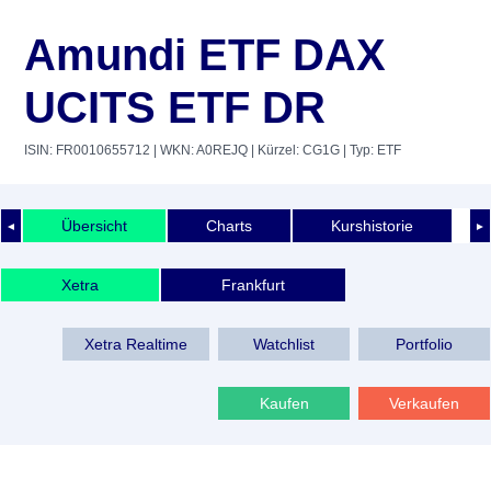
Amundi ETF DAX
UCITS ETF DR
ISIN: FR0010655712
| WKN: A0REJQ
| Kürzel: CG1G
| Typ: ETF
Übersicht
Charts
Kurshistorie
◄
►
Xetra
Frankfurt
Xetra Realtime
Watchlist
Portfolio
Kaufen
Verkaufen