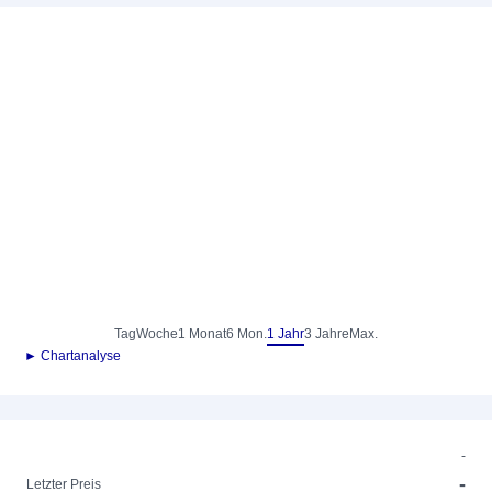
Tag
Woche
1 Monat
6 Mon.
1 Jahr
3 Jahre
Max.
► Chartanalyse
-
-
Letzter Preis