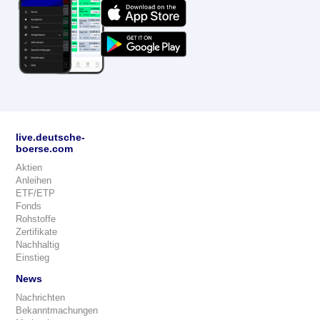
live.deutsche-
boerse.com
Aktien
Anleihen
ETF/ETP
Fonds
Rohstoffe
Zertifikate
Nachhaltig
Einstieg
News
Nachrichten
Bekanntmachungen