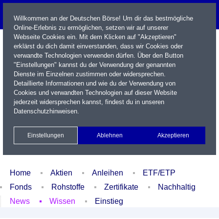
Willkommen an der Deutschen Börse! Um dir das bestmögliche
Online-Erlebnis zu ermöglichen, setzen wir auf unserer
Webseite Cookies ein. Mit dem Klicken auf "Akzeptieren"
erklärst du dich damit einverstanden, dass wir Cookies oder
verwandte Technologien verwenden dürfen. Über den Button
"Einstellungen" kannst du der Verwendung der genannten
Dienste im Einzelnen zustimmen oder widersprechen.
Detaillierte Informationen und wie du der Verwendung von
Cookies und verwandten Technologien auf dieser Website
Name / WKN / ISIN / Kürzel
jederzeit widersprechen kannst, findest du in unseren
Datenschutzhinweisen
.
Newsletter
Kontakt
English
Einstellungen
Ablehnen
Akzeptieren
Xetra Realtime
Watchlist
Portfolio
Login
Home
Aktien
Anleihen
ETF/ETP
Fonds
Rohstoffe
Zertifikate
Nachhaltig
News
Wissen
Einstieg