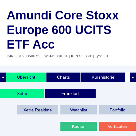
Amundi Core Stoxx
Europe 600 UCITS
ETF Acc
ISIN: LU0908500753
| WKN: LYX0Q0
| Kürzel: LYP6
| Typ: ETF
Übersicht
Charts
Kurshistorie
◄
►
Xetra
Frankfurt
Xetra Realtime
Watchlist
Portfolio
Kaufen
Verkaufen