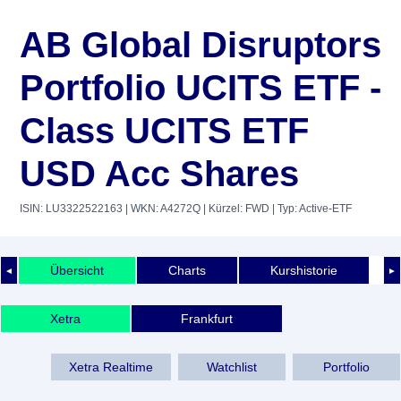
AB Global Disruptors
Portfolio UCITS ETF -
Class UCITS ETF
USD Acc Shares
ISIN: LU3322522163
| WKN: A4272Q
| Kürzel: FWD
| Typ: Active-ETF
Übersicht
Charts
Kurshistorie
◄
►
Xetra
Frankfurt
Xetra Realtime
Watchlist
Portfolio