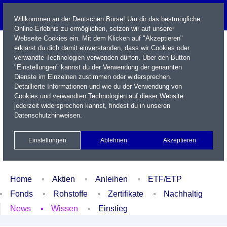
Willkommen an der Deutschen Börse! Um dir das bestmögliche
Online-Erlebnis zu ermöglichen, setzen wir auf unserer
Webseite Cookies ein. Mit dem Klicken auf "Akzeptieren"
erklärst du dich damit einverstanden, dass wir Cookies oder
verwandte Technologien verwenden dürfen. Über den Button
"Einstellungen" kannst du der Verwendung der genannten
Dienste im Einzelnen zustimmen oder widersprechen.
Detaillierte Informationen und wie du der Verwendung von
Cookies und verwandten Technologien auf dieser Website
Name / WKN / ISIN / Kürzel
jederzeit widersprechen kannst, findest du in unseren
Datenschutzhinweisen
.
Newsletter
Kontakt
English
Einstellungen
Ablehnen
Akzeptieren
Xetra Realtime
Watchlist
Portfolio
Login
Home
Aktien
Anleihen
ETF/ETP
Fonds
Rohstoffe
Zertifikate
Nachhaltig
News
Wissen
Einstieg