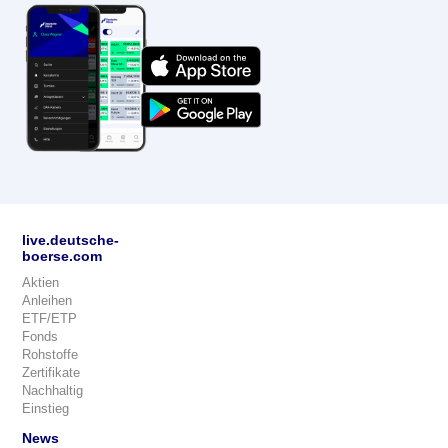
live.deutsche-
boerse.com
Aktien
Anleihen
ETF/ETP
Fonds
Rohstoffe
Zertifikate
Nachhaltig
Einstieg
News