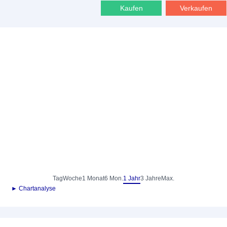
Kaufen
Verkaufen
Tag
Woche
1 Monat
6 Mon.
1 Jahr
3 Jahre
Max.
► Chartanalyse