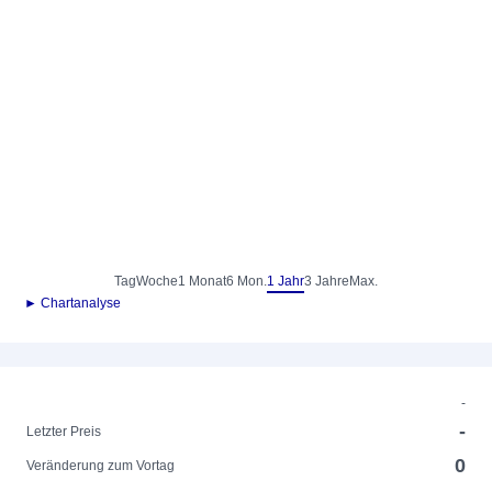
Tag
Woche
1 Monat
6 Mon.
1 Jahr
3 Jahre
Max.
► Chartanalyse
-
-
Letzter Preis
0
Veränderung zum Vortag