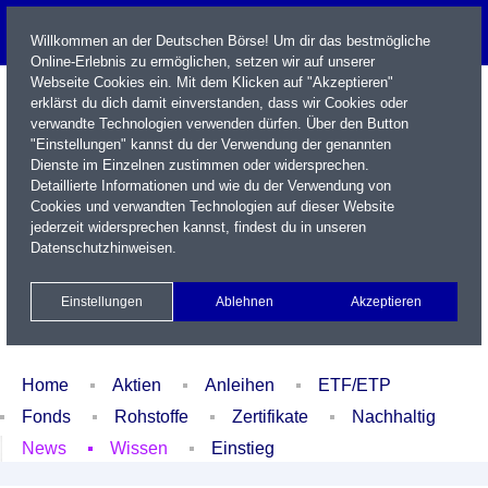
Willkommen an der Deutschen Börse! Um dir das bestmögliche
Online-Erlebnis zu ermöglichen, setzen wir auf unserer
Webseite Cookies ein. Mit dem Klicken auf "Akzeptieren"
erklärst du dich damit einverstanden, dass wir Cookies oder
verwandte Technologien verwenden dürfen. Über den Button
"Einstellungen" kannst du der Verwendung der genannten
Dienste im Einzelnen zustimmen oder widersprechen.
Detaillierte Informationen und wie du der Verwendung von
Cookies und verwandten Technologien auf dieser Website
Name / WKN / ISIN / Kürzel
jederzeit widersprechen kannst, findest du in unseren
Datenschutzhinweisen
.
Newsletter
Kontakt
English
Einstellungen
Ablehnen
Akzeptieren
Xetra Realtime
Watchlist
Portfolio
Login
Home
Aktien
Anleihen
ETF/ETP
Fonds
Rohstoffe
Zertifikate
Nachhaltig
News
Wissen
Einstieg