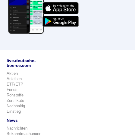
live.deutsche-
boerse.com
Aktien
Anleihen
ETF/ETP
Fonds
Rohstoffe
Zertifikate
Nachhaltig
Einstieg
News
Nachrichten
Bekanntmachungen