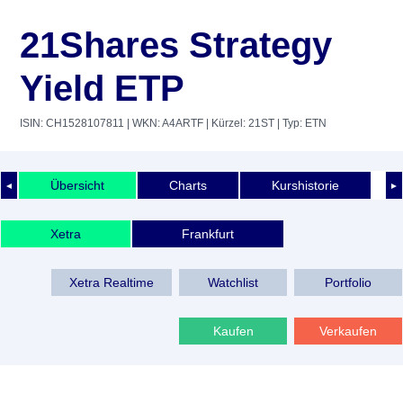
21Shares Strategy
Yield ETP
ISIN: CH1528107811
| WKN: A4ARTF
| Kürzel: 21ST
| Typ: ETN
Übersicht
Charts
Kurshistorie
◄
►
Xetra
Frankfurt
Xetra Realtime
Watchlist
Portfolio
Kaufen
Verkaufen