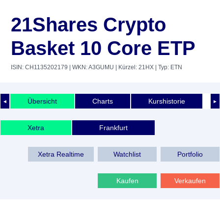
21Shares Crypto
Basket 10 Core ETP
ISIN: CH1135202179
| WKN: A3GUMU
| Kürzel: 21HX
| Typ: ETN
Übersicht
Charts
Kurshistorie
◄
►
Xetra
Frankfurt
Xetra Realtime
Watchlist
Portfolio
Kaufen
Verkaufen