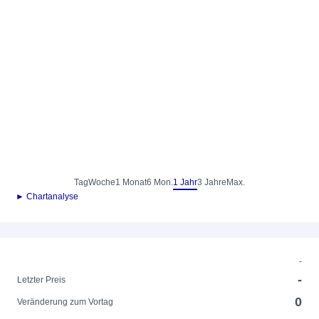
Tag
Woche
1 Monat
6 Mon.
1 Jahr
3 Jahre
Max.
► Chartanalyse
-
-
Letzter Preis
0
Veränderung zum Vortag