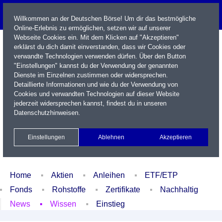
Willkommen an der Deutschen Börse! Um dir das bestmögliche
Online-Erlebnis zu ermöglichen, setzen wir auf unserer
Webseite Cookies ein. Mit dem Klicken auf "Akzeptieren"
erklärst du dich damit einverstanden, dass wir Cookies oder
verwandte Technologien verwenden dürfen. Über den Button
"Einstellungen" kannst du der Verwendung der genannten
Dienste im Einzelnen zustimmen oder widersprechen.
Detaillierte Informationen und wie du der Verwendung von
Cookies und verwandten Technologien auf dieser Website
Name / WKN / ISIN / Kürzel
jederzeit widersprechen kannst, findest du in unseren
Datenschutzhinweisen
.
Newsletter
Kontakt
English
Einstellungen
Ablehnen
Akzeptieren
Xetra Realtime
Watchlist
Portfolio
Login
Home
Aktien
Anleihen
ETF/ETP
Fonds
Rohstoffe
Zertifikate
Nachhaltig
News
Wissen
Einstieg