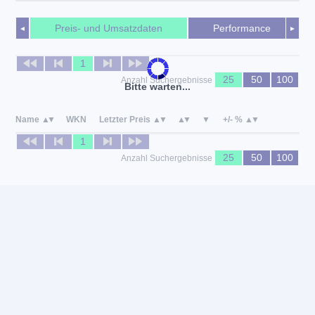
Preis- und Umsatzdaten
Performance
◄
►
1
25
50
100
Anzahl Suchergebnisse
Bitte warten...
Name
WKN
Letzter Preis
+/- %
1
25
50
100
Anzahl Suchergebnisse