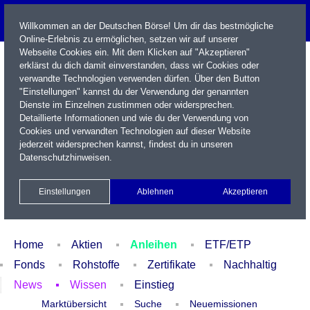
Willkommen an der Deutschen Börse! Um dir das bestmögliche
Online-Erlebnis zu ermöglichen, setzen wir auf unserer
Webseite Cookies ein. Mit dem Klicken auf "Akzeptieren"
erklärst du dich damit einverstanden, dass wir Cookies oder
verwandte Technologien verwenden dürfen. Über den Button
"Einstellungen" kannst du der Verwendung der genannten
Dienste im Einzelnen zustimmen oder widersprechen.
Detaillierte Informationen und wie du der Verwendung von
Cookies und verwandten Technologien auf dieser Website
Name / WKN / ISIN / Kürzel
jederzeit widersprechen kannst, findest du in unseren
Datenschutzhinweisen
.
Newsletter
Kontakt
English
Einstellungen
Ablehnen
Akzeptieren
Xetra Realtime
Watchlist
Portfolio
Login
Home
Aktien
Anleihen
ETF/ETP
Fonds
Rohstoffe
Zertifikate
Nachhaltig
News
Wissen
Einstieg
Marktübersicht
Suche
Neuemissionen