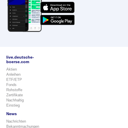
live.deutsche-
boerse.com
Aktien
Anleihen
ETF/ETP
Fonds
Rohstoffe
Zertifikate
Nachhaltig
Einstieg
News
Nachrichten
Bekanntmachungen