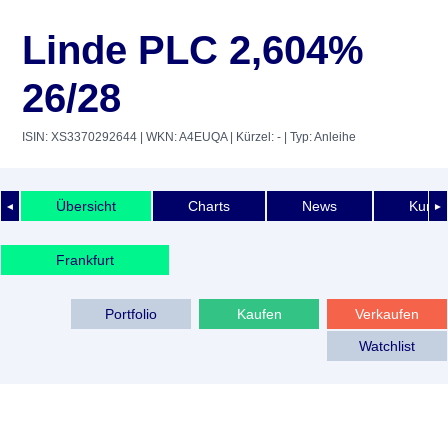
Linde PLC 2,604%
26/28
ISIN: XS3370292644
| WKN: A4EUQA
| Kürzel: -
| Typ: Anleihe
Übersicht
Charts
News
Kurshi
◄
►
Frankfurt
Portfolio
Kaufen
Verkaufen
Watchlist