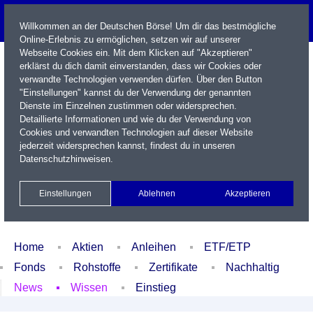
Willkommen an der Deutschen Börse! Um dir das bestmögliche
Online-Erlebnis zu ermöglichen, setzen wir auf unserer
Webseite Cookies ein. Mit dem Klicken auf "Akzeptieren"
erklärst du dich damit einverstanden, dass wir Cookies oder
verwandte Technologien verwenden dürfen. Über den Button
"Einstellungen" kannst du der Verwendung der genannten
Dienste im Einzelnen zustimmen oder widersprechen.
Detaillierte Informationen und wie du der Verwendung von
Cookies und verwandten Technologien auf dieser Website
Name / WKN / ISIN / Kürzel
jederzeit widersprechen kannst, findest du in unseren
Datenschutzhinweisen
.
Newsletter
Kontakt
English
Einstellungen
Ablehnen
Akzeptieren
Xetra Realtime
Watchlist
Portfolio
Login
Home
Aktien
Anleihen
ETF/ETP
Fonds
Rohstoffe
Zertifikate
Nachhaltig
News
Wissen
Einstieg