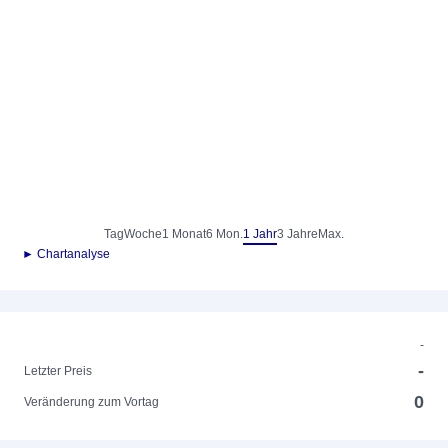
Tag
Woche
1 Monat
6 Mon.
1 Jahr
3 Jahre
Max.
► Chartanalyse
-
-
Letzter Preis
0
Veränderung zum Vortag