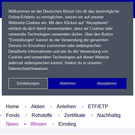
Willkommen an der Deutschen Börse! Um dir das bestmögliche
Online-Erlebnis zu ermöglichen, setzen wir auf unserer
Webseite Cookies ein. Mit dem Klicken auf "Akzeptieren"
erklärst du dich damit einverstanden, dass wir Cookies oder
verwandte Technologien verwenden dürfen. Über den Button
"Einstellungen" kannst du der Verwendung der genannten
Dienste im Einzelnen zustimmen oder widersprechen.
Detaillierte Informationen und wie du der Verwendung von
Cookies und verwandten Technologien auf dieser Website
Name / WKN / ISIN / Kürzel
jederzeit widersprechen kannst, findest du in unseren
Datenschutzhinweisen
.
Newsletter
Kontakt
English
Einstellungen
Ablehnen
Akzeptieren
Xetra Realtime
Watchlist
Portfolio
Login
Home
Aktien
Anleihen
ETF/ETP
Fonds
Rohstoffe
Zertifikate
Nachhaltig
News
Wissen
Einstieg