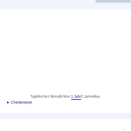
Tag
Woche
1 Monat
6 Mon.
1 Jahr
3 Jahre
Max.
► Chartanalyse
-