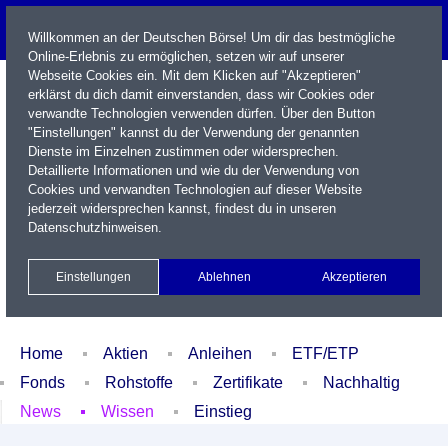
Willkommen an der Deutschen Börse! Um dir das bestmögliche
Online-Erlebnis zu ermöglichen, setzen wir auf unserer
Webseite Cookies ein. Mit dem Klicken auf "Akzeptieren"
erklärst du dich damit einverstanden, dass wir Cookies oder
verwandte Technologien verwenden dürfen. Über den Button
"Einstellungen" kannst du der Verwendung der genannten
Dienste im Einzelnen zustimmen oder widersprechen.
Detaillierte Informationen und wie du der Verwendung von
Cookies und verwandten Technologien auf dieser Website
Name / WKN / ISIN / Kürzel
jederzeit widersprechen kannst, findest du in unseren
Datenschutzhinweisen
.
Newsletter
Kontakt
English
Einstellungen
Ablehnen
Akzeptieren
Xetra Realtime
Watchlist
Portfolio
Login
Home
Aktien
Anleihen
ETF/ETP
Fonds
Rohstoffe
Zertifikate
Nachhaltig
News
Wissen
Einstieg