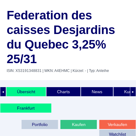
Federation des
caisses Desjardins
du Quebec 3,25%
25/31
ISIN: XS3191348831
| WKN: A4EHMC
| Kürzel: -
| Typ: Anleihe
Übersicht
Charts
News
Kurshi
◄
►
Frankfurt
Portfolio
Kaufen
Verkaufen
Watchlist