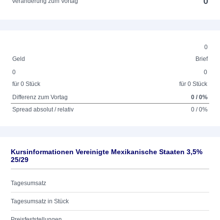
0
Veränderung zum Vortag
0
Geld
Brief
0
0
für 0 Stück
für 0 Stück
Differenz zum Vortag
0 / 0%
Spread absolut / relativ
0 / 0%
Kursinformationen Vereinigte Mexikanische Staaten 3,5%
25/29
Tagesumsatz
Tagesumsatz in Stück
Preisfeststellungen