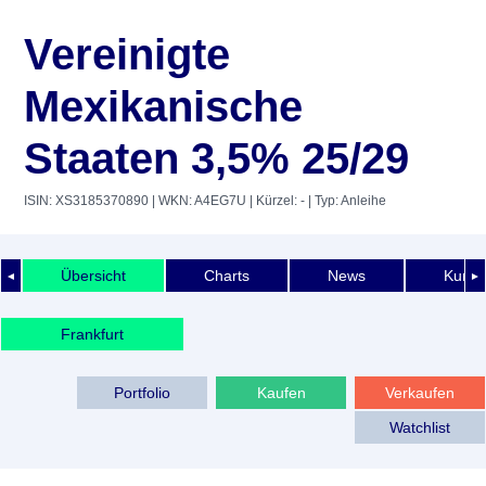
Vereinigte
Mexikanische
Staaten 3,5% 25/29
ISIN: XS3185370890
| WKN: A4EG7U
| Kürzel: -
| Typ: Anleihe
Übersicht
Charts
News
Kurshi
◄
►
Frankfurt
Portfolio
Kaufen
Verkaufen
Watchlist