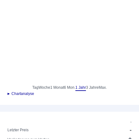
Tag
Woche
1 Monat
6 Mon.
1 Jahr
3 Jahre
Max.
► Chartanalyse
-
-
Letzter Preis