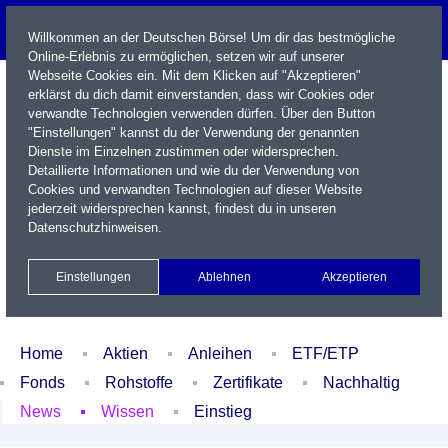
Willkommen an der Deutschen Börse! Um dir das bestmögliche
Online-Erlebnis zu ermöglichen, setzen wir auf unserer
Webseite Cookies ein. Mit dem Klicken auf "Akzeptieren"
erklärst du dich damit einverstanden, dass wir Cookies oder
verwandte Technologien verwenden dürfen. Über den Button
"Einstellungen" kannst du der Verwendung der genannten
Dienste im Einzelnen zustimmen oder widersprechen.
Detaillierte Informationen und wie du der Verwendung von
Cookies und verwandten Technologien auf dieser Website
Name / WKN / ISIN / Kürzel
jederzeit widersprechen kannst, findest du in unseren
Datenschutzhinweisen
.
Newsletter
Kontakt
English
Einstellungen
Ablehnen
Akzeptieren
Xetra Realtime
Watchlist
Portfolio
Login
Home
Aktien
Anleihen
ETF/ETP
Fonds
Rohstoffe
Zertifikate
Nachhaltig
News
Wissen
Einstieg