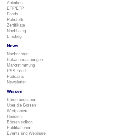
Anleihen
ETF/ETP
Fonds
Rohstoffe
Zertifikate
Nachhaltig
Einstieg
News
Nachrichten
Bekanntmachungen
Marktstimmung
RSS-Feed
Podcasts
Newsletter
Wissen
Börse besuchen
Über die Börsen
Wertpapiere
Handeln
Börsenlexikon
Publikationen
Events und Webinare