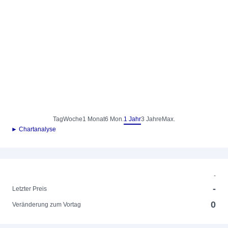
Tag
Woche
1 Monat
6 Mon.
1 Jahr
3 Jahre
Max.
► Chartanalyse
-
-
Letzter Preis
0
Veränderung zum Vortag