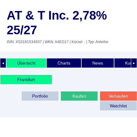
AT & T Inc. 2,78%
25/27
ISIN: XS3181534937
| WKN: A4EG17
| Kürzel: -
| Typ: Anleihe
Übersicht
Charts
News
Kurshi
◄
►
Frankfurt
Portfolio
Kaufen
Verkaufen
Watchlist