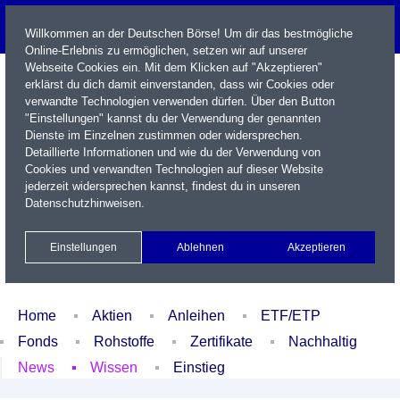
Willkommen an der Deutschen Börse! Um dir das bestmögliche
Online-Erlebnis zu ermöglichen, setzen wir auf unserer
Webseite Cookies ein. Mit dem Klicken auf "Akzeptieren"
erklärst du dich damit einverstanden, dass wir Cookies oder
verwandte Technologien verwenden dürfen. Über den Button
"Einstellungen" kannst du der Verwendung der genannten
Dienste im Einzelnen zustimmen oder widersprechen.
Detaillierte Informationen und wie du der Verwendung von
Cookies und verwandten Technologien auf dieser Website
Name / WKN / ISIN / Kürzel
jederzeit widersprechen kannst, findest du in unseren
Datenschutzhinweisen
.
Newsletter
Kontakt
English
Einstellungen
Ablehnen
Akzeptieren
Xetra Realtime
Watchlist
Portfolio
Login
Home
Aktien
Anleihen
ETF/ETP
Fonds
Rohstoffe
Zertifikate
Nachhaltig
News
Wissen
Einstieg