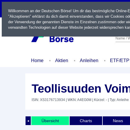
LIVE
Willkommen an der Deutschen Börse! Um dir das bestmögliche Online-Erl
"Akzeptieren" erklärst du dich damit einverstanden, dass wir Cookies o
der Verwendung der genannten Dienste im Einzelnen zustimmen oder wid
verwandten Technologien auf dieser Website jederzeit widersprechen kan
Name / W
Home
Aktien
Anleihen
ETF/ETP
Teollisuuden Voi
ISIN: XS3176713934
| WKN: A4EG0M
| Kürzel: -
| Typ: Anleihe
Übersicht
Charts
News
◄