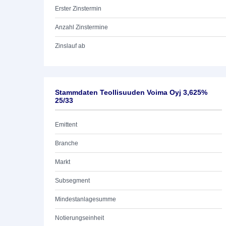
Erster Zinstermin
Anzahl Zinstermine
Zinslauf ab
Stammdaten Teollisuuden Voima Oyj 3,625%
25/33
Emittent
Branche
Markt
Subsegment
Mindestanlagesumme
Notierungseinheit