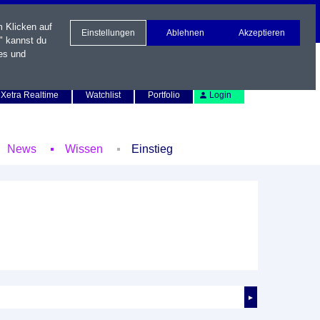
m Klicken auf
Einstellungen
Ablehnen
Akzeptieren
" kannst du
es und
Newsletter
Kontakt
English
Xetra Realtime
Watchlist
Portfolio
Login
News
Wissen
Einstieg
►