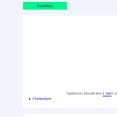
Frankfurt
Tag
Woche
1 Monat
6 Mon.
1 Jahr
3 J
► Chartanalyse