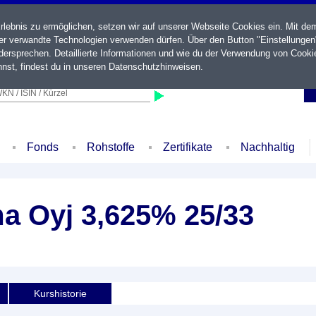
ebnis zu ermöglichen, setzen wir auf unserer Webseite Cookies ein. Mit de
der verwandte Technologien verwenden dürfen. Über den Button "Einstellungen
ersprechen. Detaillierte Informationen und wie du der Verwendung von Cooki
nst, findest du in unseren
Datenschutzhinweisen
.
KN / ISIN / Kürzel
Fonds
Rohstoffe
Zertifikate
Nachhaltig
ma Oyj 3,625% 25/33
Kurshistorie