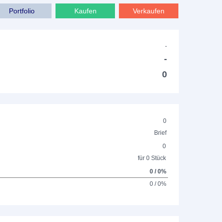
Portfolio
Kaufen
Verkaufen
-
-
0
0
Brief
0
für 0 Stück
0 / 0%
0 / 0%