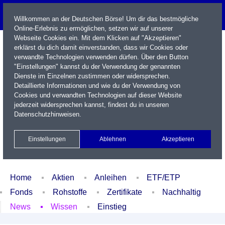
Willkommen an der Deutschen Börse! Um dir das bestmögliche
Online-Erlebnis zu ermöglichen, setzen wir auf unserer
Webseite Cookies ein. Mit dem Klicken auf "Akzeptieren"
erklärst du dich damit einverstanden, dass wir Cookies oder
verwandte Technologien verwenden dürfen. Über den Button
"Einstellungen" kannst du der Verwendung der genannten
Dienste im Einzelnen zustimmen oder widersprechen.
Detaillierte Informationen und wie du der Verwendung von
Cookies und verwandten Technologien auf dieser Website
Name / WKN / ISIN / Kürzel
jederzeit widersprechen kannst, findest du in unseren
Datenschutzhinweisen
.
Newsletter
Kontakt
English
Einstellungen
Ablehnen
Akzeptieren
Xetra Realtime
Watchlist
Portfolio
Login
Home
Aktien
Anleihen
ETF/ETP
Fonds
Rohstoffe
Zertifikate
Nachhaltig
News
Wissen
Einstieg