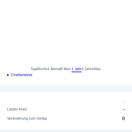
Tag
Woche
1 Monat
6 Mon.
1 Jahr
3 Jahre
Max.
► Chartanalyse
-
-
Letzter Preis
0
Veränderung zum Vortag