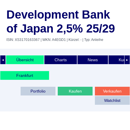
Development Bank
of Japan 2,5% 25/29
ISIN: XS3170163367
| WKN: A4EGD1
| Kürzel: -
| Typ: Anleihe
Übersicht
Charts
News
Kurshi
◄
►
Frankfurt
Portfolio
Kaufen
Verkaufen
Watchlist