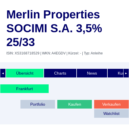
Merlin Properties
SOCIMI S.A. 3,5%
25/33
ISIN: XS3168718529
| WKN: A4EGDV
| Kürzel: -
| Typ: Anleihe
Übersicht
Charts
News
Kurshi
◄
►
Frankfurt
Portfolio
Kaufen
Verkaufen
Watchlist