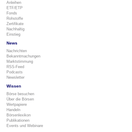
Anleihen
ETF/ETP
Fonds
Rohstoffe
Zertifikate
Nachhaltig
Einstieg
News
Nachrichten
Bekanntmachungen
Marktstimmung
RSS-Feed
Podcasts
Newsletter
Wissen
Börse besuchen
Über die Börsen
Wertpapiere
Handeln
Börsenlexikon
Publikationen
Events und Webinare