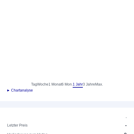
Tag
Woche
1 Monat
6 Mon.
1 Jahr
3 Jahre
Max.
► Chartanalyse
-
-
Letzter Preis