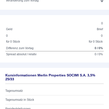
0
Veränderung zum Vortag
0
Geld
Brief
0
0
für 0 Stück
für 0 Stück
Differenz zum Vortag
0 / 0%
Spread absolut / relativ
0 / 0%
Kursinformationen Merlin Properties SOCIMI S.A. 3,5%
25/33
Tagesumsatz
Tagesumsatz in Stück
Preisfeststellungen