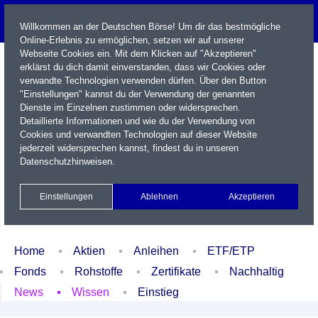
Willkommen an der Deutschen Börse! Um dir das bestmögliche
Online-Erlebnis zu ermöglichen, setzen wir auf unserer
Webseite Cookies ein. Mit dem Klicken auf "Akzeptieren"
erklärst du dich damit einverstanden, dass wir Cookies oder
verwandte Technologien verwenden dürfen. Über den Button
"Einstellungen" kannst du der Verwendung der genannten
Dienste im Einzelnen zustimmen oder widersprechen.
Detaillierte Informationen und wie du der Verwendung von
Cookies und verwandten Technologien auf dieser Website
Name / WKN / ISIN / Kürzel
jederzeit widersprechen kannst, findest du in unseren
Datenschutzhinweisen
.
Newsletter
Kontakt
English
Einstellungen
Ablehnen
Akzeptieren
Xetra Realtime
Watchlist
Portfolio
Login
Home
Aktien
Anleihen
ETF/ETP
Fonds
Rohstoffe
Zertifikate
Nachhaltig
News
Wissen
Einstieg