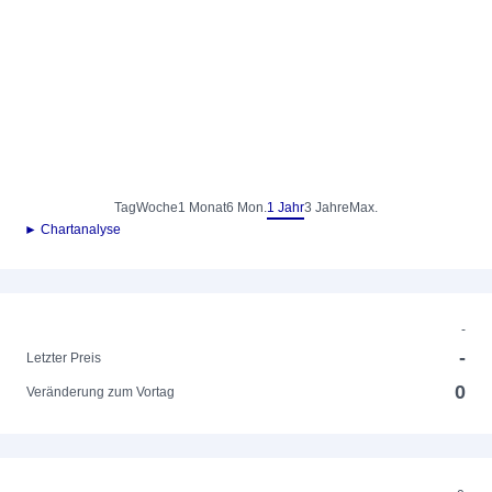
Tag
Woche
1 Monat
6 Mon.
1 Jahr
3 Jahre
Max.
► Chartanalyse
-
-
Letzter Preis
0
Veränderung zum Vortag