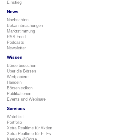
Einstieg
News
Nachrichten
Bekanntmachungen
Marktstimmung
RSS-Feed
Podcasts
Newsletter
Wissen
Börse besuchen
Über die Börsen
Wertpapiere
Handeln
Börsenlexikon
Publikationen
Events und Webinare
Services
Watchlist
Portfolio
Xetra Realtime für Aktien
Xetra Realtime für ETFs
Karriere @Börse