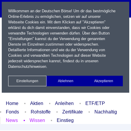
Willkommen an der Deutschen Börse! Um dir das bestmögliche
Online-Erlebnis zu ermöglichen, setzen wir auf unserer
Webseite Cookies ein. Mit dem Klicken auf "Akzeptieren"
erklärst du dich damit einverstanden, dass wir Cookies oder
verwandte Technologien verwenden dürfen. Über den Button
"Einstellungen" kannst du der Verwendung der genannten
Dienste im Einzelnen zustimmen oder widersprechen.
Detaillierte Informationen und wie du der Verwendung von
Cookies und verwandten Technologien auf dieser Website
Name / WKN / ISIN / Kürzel
jederzeit widersprechen kannst, findest du in unseren
Datenschutzhinweisen
.
Newsletter
Kontakt
English
Einstellungen
Ablehnen
Akzeptieren
Xetra Realtime
Watchlist
Portfolio
Login
Home
Aktien
Anleihen
ETF/ETP
Fonds
Rohstoffe
Zertifikate
Nachhaltig
News
Wissen
Einstieg