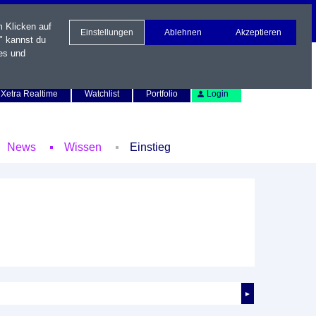
m Klicken auf
Einstellungen
Ablehnen
Akzeptieren
" kannst du
es und
Newsletter
Kontakt
English
Xetra Realtime
Watchlist
Portfolio
Login
News
Wissen
Einstieg
►