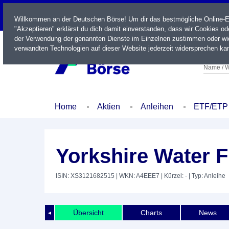
LIVE
Willkommen an der Deutschen Börse! Um dir das bestmögliche Online-Erl
"Akzeptieren" erklärst du dich damit einverstanden, dass wir Cookies o
der Verwendung der genannten Dienste im Einzelnen zustimmen oder wid
verwandten Technologien auf dieser Website jederzeit widersprechen kan
Name / W
Home
Aktien
Anleihen
ETF/ETP
Yorkshire Water 
ISIN: XS3121682515
| WKN: A4EEE7
| Kürzel: -
| Typ: Anleihe
Übersicht
Charts
News
◄