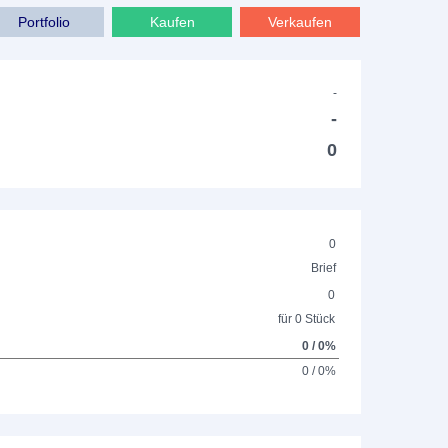
Portfolio
Kaufen
Verkaufen
-
-
0
0
Brief
0
für 0 Stück
0 / 0%
0 / 0%