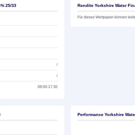
6% 25/33
Rendite Yorkshire Water Fi
Für dieses Wertpapier können leid
/
/
08:00-17:30
3
Performance Yorkshire Wate