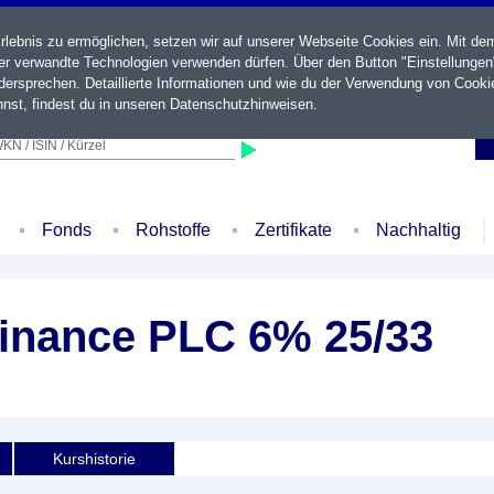
ebnis zu ermöglichen, setzen wir auf unserer Webseite Cookies ein. Mit de
der verwandte Technologien verwenden dürfen. Über den Button "Einstellungen
ersprechen. Detaillierte Informationen und wie du der Verwendung von Cooki
nst, findest du in unseren
Datenschutzhinweisen
.
KN / ISIN / Kürzel
Fonds
Rohstoffe
Zertifikate
Nachhaltig
Finance PLC 6% 25/33
Kurshistorie