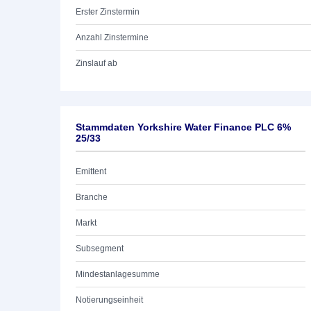
Erster Zinstermin
Anzahl Zinstermine
Zinslauf ab
Stammdaten Yorkshire Water Finance PLC 6%
25/33
Emittent
Branche
Markt
Subsegment
Mindestanlagesumme
Notierungseinheit