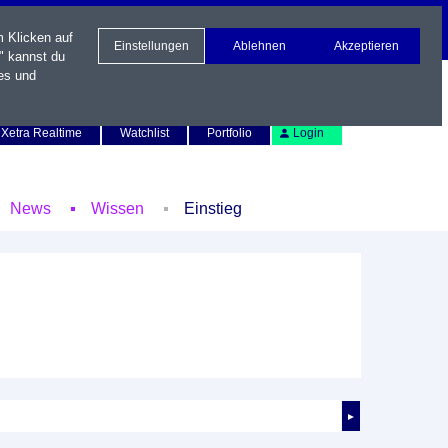
m Klicken auf
Einstellungen
Ablehnen
Akzeptieren
" kannst du
es und
Newsletter
Kontakt
English
Xetra Realtime
Watchlist
Portfolio
Login
News
Wissen
Einstieg
►