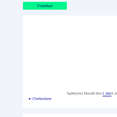
Frankfurt
Tag
Woche
1 Monat
6 Mon.
1 Jahr
3 J
► Chartanalyse