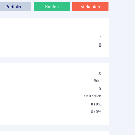
Portfolio
Kaufen
Verkaufen
-
-
0
0
Brief
0
für 0 Stück
0 / 0%
0 / 0%