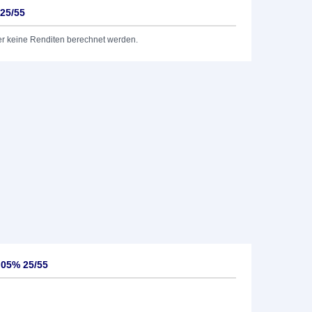
 25/55
er keine Renditen berechnet werden.
,05% 25/55