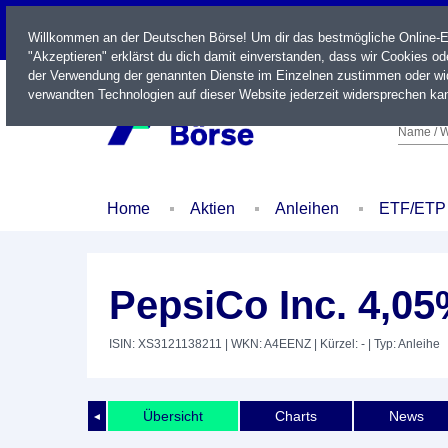
LIVE
Willkommen an der Deutschen Börse! Um dir das bestmögliche Online-Erl
"Akzeptieren" erklärst du dich damit einverstanden, dass wir Cookies o
der Verwendung der genannten Dienste im Einzelnen zustimmen oder wid
verwandten Technologien auf dieser Website jederzeit widersprechen kan
Name / W
Home
Aktien
Anleihen
ETF/ETP
PepsiCo Inc. 4,05
ISIN: XS3121138211
| WKN: A4EENZ
| Kürzel: -
| Typ: Anleihe
Übersicht
Charts
News
◄