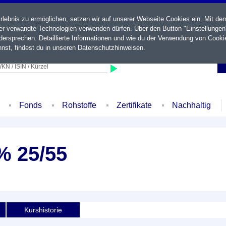
ebnis zu ermöglichen, setzen wir auf unserer Webseite Cookies ein. Mit de
der verwandte Technologien verwenden dürfen. Über den Button "Einstellungen
ersprechen. Detaillierte Informationen und wie du der Verwendung von Cooki
nst, findest du in unseren
Datenschutzhinweisen
.
KN / ISIN / Kürzel
Fonds
Rohstoffe
Zertifikate
Nachhaltig
% 25/55
Kurshistorie