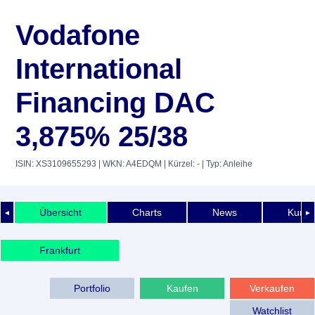
Vodafone
International
Financing DAC
3,875% 25/38
ISIN: XS3109655293
| WKN: A4EDQM
| Kürzel: -
| Typ: Anleihe
Übersicht
Charts
News
Kurshi
◄
►
Frankfurt
Portfolio
Kaufen
Verkaufen
Watchlist