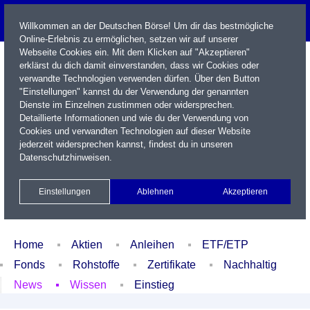
Willkommen an der Deutschen Börse! Um dir das bestmögliche
Online-Erlebnis zu ermöglichen, setzen wir auf unserer
Webseite Cookies ein. Mit dem Klicken auf "Akzeptieren"
erklärst du dich damit einverstanden, dass wir Cookies oder
verwandte Technologien verwenden dürfen. Über den Button
"Einstellungen" kannst du der Verwendung der genannten
Dienste im Einzelnen zustimmen oder widersprechen.
Detaillierte Informationen und wie du der Verwendung von
Cookies und verwandten Technologien auf dieser Website
Name / WKN / ISIN / Kürzel
jederzeit widersprechen kannst, findest du in unseren
Datenschutzhinweisen
.
Newsletter
Kontakt
English
Einstellungen
Ablehnen
Akzeptieren
Xetra Realtime
Watchlist
Portfolio
Login
Home
Aktien
Anleihen
ETF/ETP
Fonds
Rohstoffe
Zertifikate
Nachhaltig
News
Wissen
Einstieg