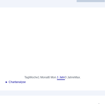
Tag
Woche
1 Monat
6 Mon.
1 Jahr
3 Jahre
Max.
► Chartanalyse
-