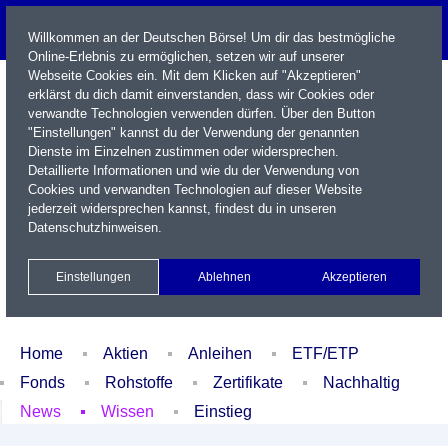
Willkommen an der Deutschen Börse! Um dir das bestmögliche
Online-Erlebnis zu ermöglichen, setzen wir auf unserer
Webseite Cookies ein. Mit dem Klicken auf "Akzeptieren"
erklärst du dich damit einverstanden, dass wir Cookies oder
verwandte Technologien verwenden dürfen. Über den Button
"Einstellungen" kannst du der Verwendung der genannten
Dienste im Einzelnen zustimmen oder widersprechen.
Detaillierte Informationen und wie du der Verwendung von
Cookies und verwandten Technologien auf dieser Website
Name / WKN / ISIN / Kürzel
jederzeit widersprechen kannst, findest du in unseren
Datenschutzhinweisen
.
Newsletter
Kontakt
English
Einstellungen
Ablehnen
Akzeptieren
Xetra Realtime
Watchlist
Portfolio
Login
Home
Aktien
Anleihen
ETF/ETP
Fonds
Rohstoffe
Zertifikate
Nachhaltig
News
Wissen
Einstieg