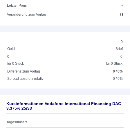
-
Letzter Preis
0
Veränderung zum Vortag
0
Geld
Brief
0
0
für 0 Stück
für 0 Stück
Differenz zum Vortag
0 / 0%
Spread absolut / relativ
0 / 0%
Kursinformationen Vodafone International Financing DAC
3,375% 25/33
Tagesumsatz