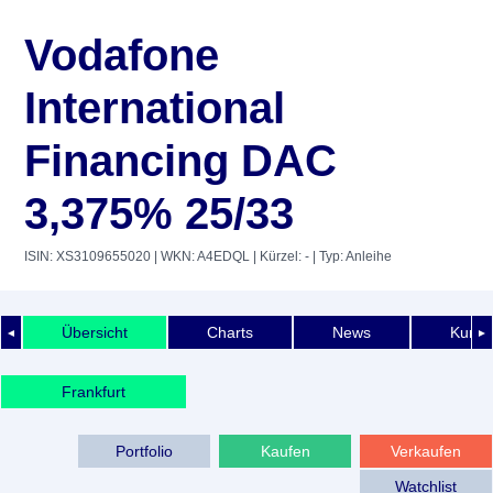
Vodafone
International
Financing DAC
3,375% 25/33
ISIN: XS3109655020
| WKN: A4EDQL
| Kürzel: -
| Typ: Anleihe
Übersicht
Charts
News
Kurshi
◄
►
Frankfurt
Portfolio
Kaufen
Verkaufen
Watchlist