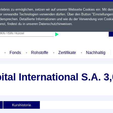
ebnis zu ermöglichen, setzen wir auf unserer Webseite Cookies ein. Mit de
der verwandte Technologien verwenden dürfen. Über den Button "Einstellungen
ersprechen. Detaillierte Informationen und wie du der Verwendung von Cooki
nst, findest du in unseren
Datenschutzhinweisen
.
KN / ISIN / Kürzel
Fonds
Rohstoffe
Zertifikate
Nachhaltig
tal International S.A. 
Kurshistorie