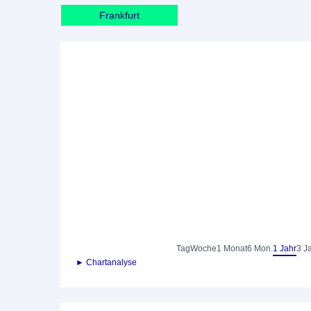
Frankfurt
Tag
Woche
1 Monat
6 Mon.
1 Jahr
3 J
► Chartanalyse