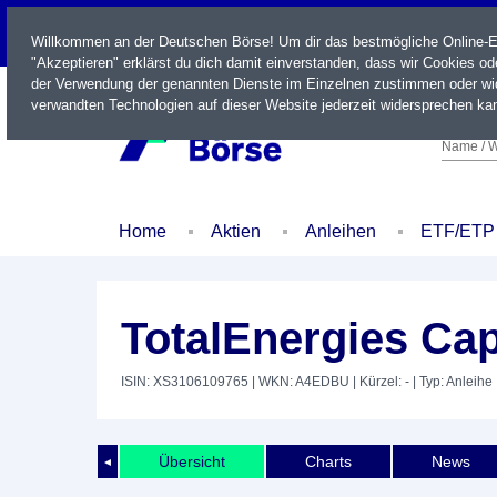
LIVE
Willkommen an der Deutschen Börse! Um dir das bestmögliche Online-Erl
"Akzeptieren" erklärst du dich damit einverstanden, dass wir Cookies o
der Verwendung der genannten Dienste im Einzelnen zustimmen oder wid
verwandten Technologien auf dieser Website jederzeit widersprechen kan
Name / W
Home
Aktien
Anleihen
ETF/ETP
TotalEnergies Capi
ISIN: XS3106109765
| WKN: A4EDBU
| Kürzel: -
| Typ: Anleihe
Übersicht
Charts
News
◄