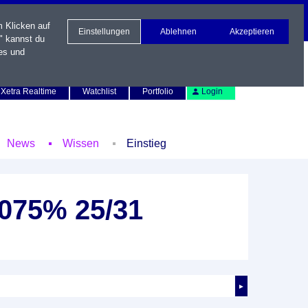
m Klicken auf
Einstellungen
Ablehnen
Akzeptieren
" kannst du
es und
Newsletter
Kontakt
English
Xetra Realtime
Watchlist
Portfolio
Login
News
Wissen
Einstieg
3,075% 25/31
►