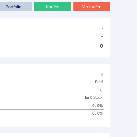
Portfolio
Kaufen
Verkaufen
-
-
0
0
Brief
0
für 0 Stück
0 / 0%
0 / 0%