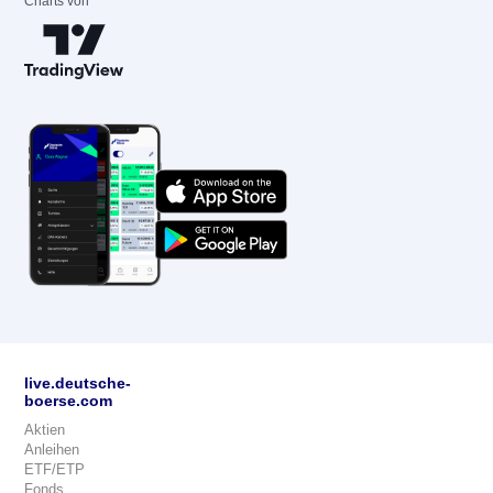
Charts von
live.deutsche-
boerse.com
Aktien
Anleihen
ETF/ETP
Fonds