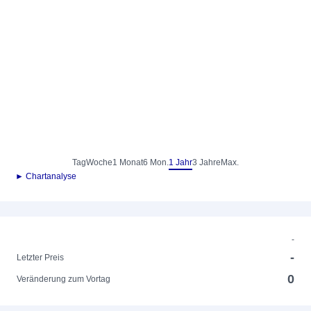
Tag
Woche
1 Monat
6 Mon.
1 Jahr
3 Jahre
Max.
► Chartanalyse
-
-
Letzter Preis
0
Veränderung zum Vortag