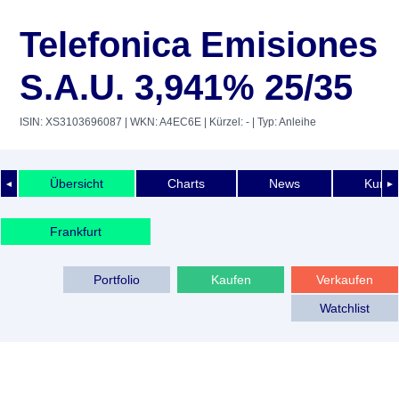
Telefonica Emisiones
S.A.U. 3,941% 25/35
ISIN: XS3103696087
| WKN: A4EC6E
| Kürzel: -
| Typ: Anleihe
Übersicht
Charts
News
Kurshi
◄
►
Frankfurt
Portfolio
Kaufen
Verkaufen
Watchlist