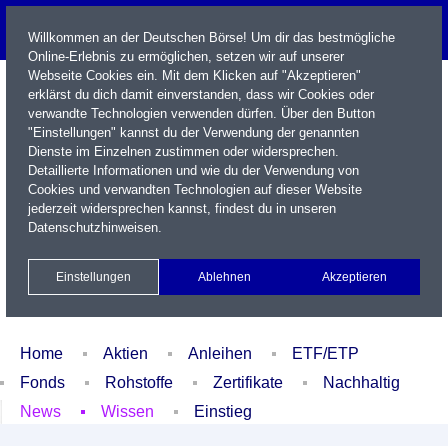
Willkommen an der Deutschen Börse! Um dir das bestmögliche
Online-Erlebnis zu ermöglichen, setzen wir auf unserer
Webseite Cookies ein. Mit dem Klicken auf "Akzeptieren"
erklärst du dich damit einverstanden, dass wir Cookies oder
verwandte Technologien verwenden dürfen. Über den Button
"Einstellungen" kannst du der Verwendung der genannten
Dienste im Einzelnen zustimmen oder widersprechen.
Detaillierte Informationen und wie du der Verwendung von
Cookies und verwandten Technologien auf dieser Website
Name / WKN / ISIN / Kürzel
jederzeit widersprechen kannst, findest du in unseren
Datenschutzhinweisen
.
Newsletter
Kontakt
English
Einstellungen
Ablehnen
Akzeptieren
Xetra Realtime
Watchlist
Portfolio
Login
Home
Aktien
Anleihen
ETF/ETP
Fonds
Rohstoffe
Zertifikate
Nachhaltig
News
Wissen
Einstieg