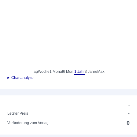
Tag
Woche
1 Monat
6 Mon.
1 Jahr
3 Jahre
Max.
► Chartanalyse
-
-
Letzter Preis
0
Veränderung zum Vortag