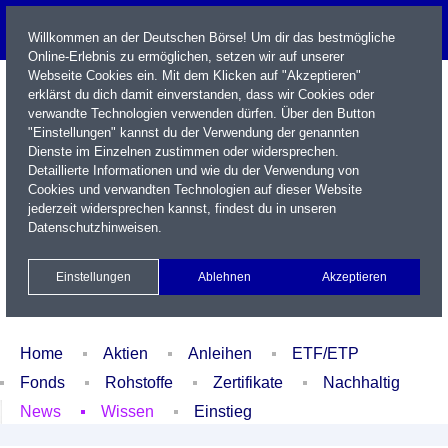
Willkommen an der Deutschen Börse! Um dir das bestmögliche
Online-Erlebnis zu ermöglichen, setzen wir auf unserer
Webseite Cookies ein. Mit dem Klicken auf "Akzeptieren"
erklärst du dich damit einverstanden, dass wir Cookies oder
verwandte Technologien verwenden dürfen. Über den Button
"Einstellungen" kannst du der Verwendung der genannten
Dienste im Einzelnen zustimmen oder widersprechen.
Detaillierte Informationen und wie du der Verwendung von
Cookies und verwandten Technologien auf dieser Website
Name / WKN / ISIN / Kürzel
jederzeit widersprechen kannst, findest du in unseren
Datenschutzhinweisen
.
Newsletter
Kontakt
English
Einstellungen
Ablehnen
Akzeptieren
Xetra Realtime
Watchlist
Portfolio
Login
Home
Aktien
Anleihen
ETF/ETP
Fonds
Rohstoffe
Zertifikate
Nachhaltig
News
Wissen
Einstieg