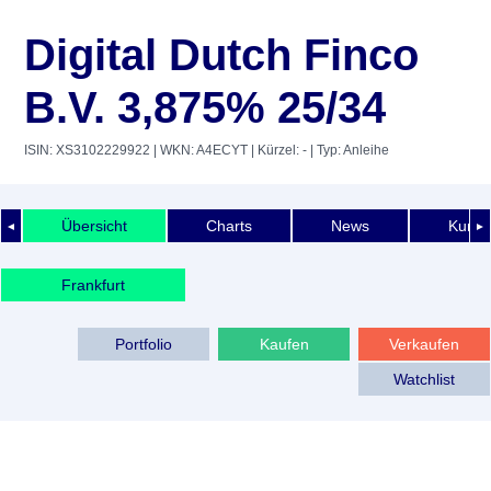
Digital Dutch Finco
B.V. 3,875% 25/34
ISIN: XS3102229922
| WKN: A4ECYT
| Kürzel: -
| Typ: Anleihe
Übersicht
Charts
News
Kurshi
◄
►
Frankfurt
Portfolio
Kaufen
Verkaufen
Watchlist