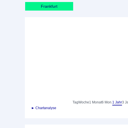
Frankfurt
Tag
Woche
1 Monat
6 Mon.
1 Jahr
3 J
► Chartanalyse