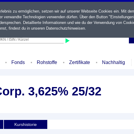
ebnis zu ermöglichen, setzen wir auf unserer Webseite Cookies ein. Mit de
der verwandte Technologien verwenden dürfen. Über den Button "Einstellungen
ersprechen. Detaillierte Informationen und wie du der Verwendung von Cooki
nst, findest du in unseren
Datenschutzhinweisen
.
KN / ISIN / Kürzel
Fonds
Rohstoffe
Zertifikate
Nachhaltig
orp. 3,625% 25/32
Kurshistorie