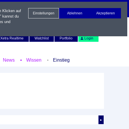
m Klicken auf
Einstellungen
Ablehnen
Akzeptieren
" kannst du
es und
Newsletter
Kontakt
English
Xetra Realtime
Watchlist
Portfolio
Login
News
Wissen
Einstieg
►