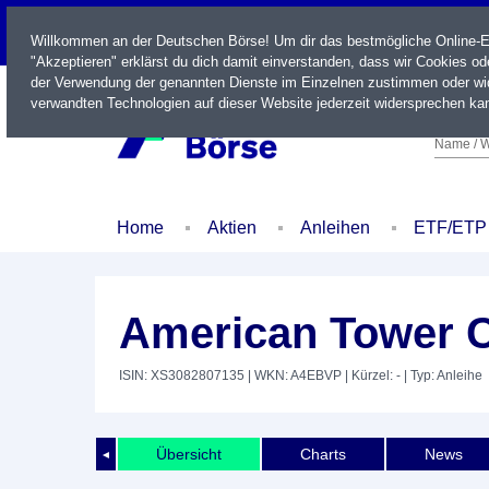
LIVE
Willkommen an der Deutschen Börse! Um dir das bestmögliche Online-Erl
"Akzeptieren" erklärst du dich damit einverstanden, dass wir Cookies o
der Verwendung der genannten Dienste im Einzelnen zustimmen oder wid
verwandten Technologien auf dieser Website jederzeit widersprechen kan
Name / W
Home
Aktien
Anleihen
ETF/ETP
American Tower C
ISIN: XS3082807135
| WKN: A4EBVP
| Kürzel: -
| Typ: Anleihe
Übersicht
Charts
News
◄