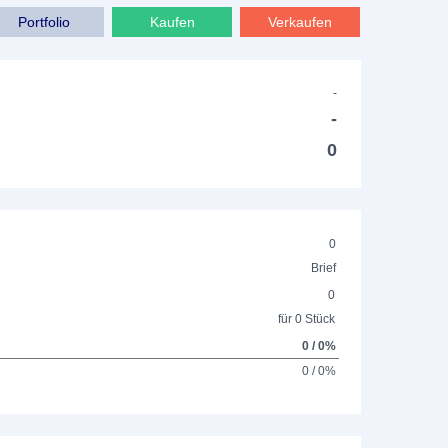
Portfolio
Kaufen
Verkaufen
-
-
0
0
Brief
0
für 0 Stück
0 / 0%
0 / 0%