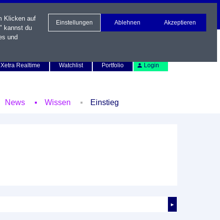
m Klicken auf
Einstellungen
Ablehnen
Akzeptieren
" kannst du
es und
Newsletter
Kontakt
English
Xetra Realtime
Watchlist
Portfolio
Login
News
Wissen
Einstieg
►