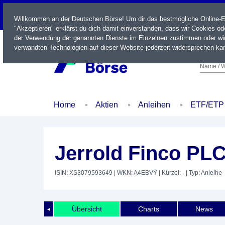
LIVE
Willkommen an der Deutschen Börse! Um dir das bestmögliche Online-Erl
"Akzeptieren" erklärst du dich damit einverstanden, dass wir Cookies o
der Verwendung der genannten Dienste im Einzelnen zustimmen oder wid
verwandten Technologien auf dieser Website jederzeit widersprechen kan
Name / W
Home
Aktien
Anleihen
ETF/ETP
Jerrold Finco PLC
ISIN: XS3079593649
| WKN: A4EBVY
| Kürzel: -
| Typ: Anleihe
Übersicht
Charts
News
◄