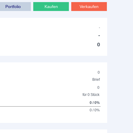
Portfolio
Kaufen
Verkaufen
-
-
0
0
Brief
0
für 0 Stück
0 / 0%
0 / 0%