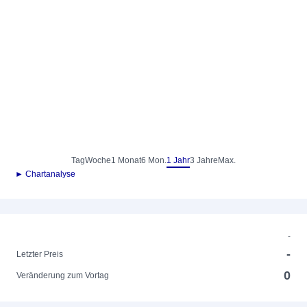
Tag
Woche
1 Monat
6 Mon.
1 Jahr
3 Jahre
Max.
► Chartanalyse
-
-
Letzter Preis
0
Veränderung zum Vortag