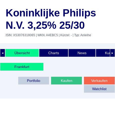
Koninklijke Philips
N.V. 3,25% 25/30
ISIN: XS3076318065
| WKN: A4EBC5
| Kürzel: -
| Typ: Anleihe
Übersicht
Charts
News
Kurshi
◄
►
Frankfurt
Portfolio
Kaufen
Verkaufen
Watchlist