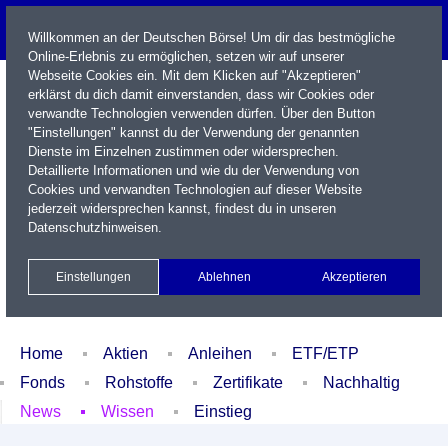
Willkommen an der Deutschen Börse! Um dir das bestmögliche
Online-Erlebnis zu ermöglichen, setzen wir auf unserer
Webseite Cookies ein. Mit dem Klicken auf "Akzeptieren"
erklärst du dich damit einverstanden, dass wir Cookies oder
verwandte Technologien verwenden dürfen. Über den Button
"Einstellungen" kannst du der Verwendung der genannten
Dienste im Einzelnen zustimmen oder widersprechen.
Detaillierte Informationen und wie du der Verwendung von
Cookies und verwandten Technologien auf dieser Website
Name / WKN / ISIN / Kürzel
jederzeit widersprechen kannst, findest du in unseren
Datenschutzhinweisen
.
Newsletter
Kontakt
English
Einstellungen
Ablehnen
Akzeptieren
Xetra Realtime
Watchlist
Portfolio
Login
Home
Aktien
Anleihen
ETF/ETP
Fonds
Rohstoffe
Zertifikate
Nachhaltig
News
Wissen
Einstieg