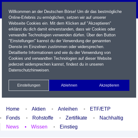
Willkommen an der Deutschen Börse! Um dir das bestmögliche
Online-Erlebnis zu ermöglichen, setzen wir auf unserer
Webseite Cookies ein. Mit dem Klicken auf "Akzeptieren"
erklärst du dich damit einverstanden, dass wir Cookies oder
verwandte Technologien verwenden dürfen. Über den Button
"Einstellungen" kannst du der Verwendung der genannten
Dienste im Einzelnen zustimmen oder widersprechen.
Detaillierte Informationen und wie du der Verwendung von
Cookies und verwandten Technologien auf dieser Website
Name / WKN / ISIN / Kürzel
jederzeit widersprechen kannst, findest du in unseren
Datenschutzhinweisen
.
Newsletter
Kontakt
English
Einstellungen
Ablehnen
Akzeptieren
Xetra Realtime
Watchlist
Portfolio
Login
Home
Aktien
Anleihen
ETF/ETP
Fonds
Rohstoffe
Zertifikate
Nachhaltig
News
Wissen
Einstieg