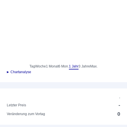
Tag
Woche
1 Monat
6 Mon.
1 Jahr
3 Jahre
Max.
► Chartanalyse
-
-
Letzter Preis
0
Veränderung zum Vortag