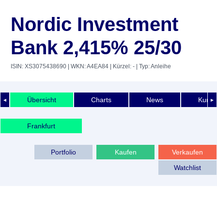
Nordic Investment
Bank 2,415% 25/30
ISIN: XS3075438690
| WKN: A4EA84
| Kürzel: -
| Typ: Anleihe
Übersicht
Charts
News
Kurshi
◄
►
Frankfurt
Portfolio
Kaufen
Verkaufen
Watchlist