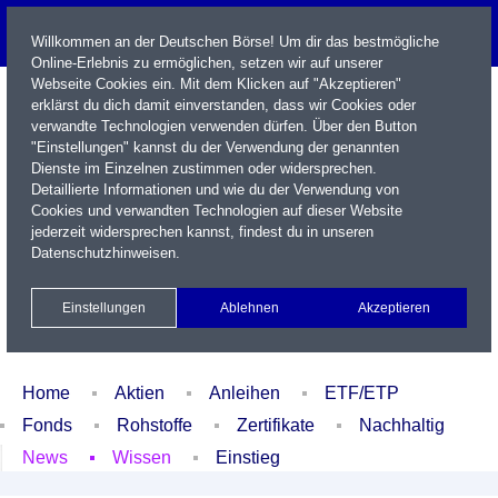
Willkommen an der Deutschen Börse! Um dir das bestmögliche
Online-Erlebnis zu ermöglichen, setzen wir auf unserer
Webseite Cookies ein. Mit dem Klicken auf "Akzeptieren"
erklärst du dich damit einverstanden, dass wir Cookies oder
verwandte Technologien verwenden dürfen. Über den Button
"Einstellungen" kannst du der Verwendung der genannten
Dienste im Einzelnen zustimmen oder widersprechen.
Detaillierte Informationen und wie du der Verwendung von
Cookies und verwandten Technologien auf dieser Website
Name / WKN / ISIN / Kürzel
jederzeit widersprechen kannst, findest du in unseren
Datenschutzhinweisen
.
Newsletter
Kontakt
English
Einstellungen
Ablehnen
Akzeptieren
Xetra Realtime
Watchlist
Portfolio
Login
Home
Aktien
Anleihen
ETF/ETP
Fonds
Rohstoffe
Zertifikate
Nachhaltig
News
Wissen
Einstieg