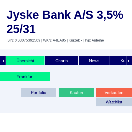
Jyske Bank A/S 3,5%
25/31
ISIN: XS3075392509
| WKN: A4EA85
| Kürzel: -
| Typ: Anleihe
Übersicht
Charts
News
Kurshi
◄
►
Frankfurt
Portfolio
Kaufen
Verkaufen
Watchlist