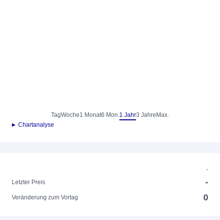
Tag
Woche
1 Monat
6 Mon.
1 Jahr
3 Jahre
Max.
► Chartanalyse
-
-
Letzter Preis
0
Veränderung zum Vortag