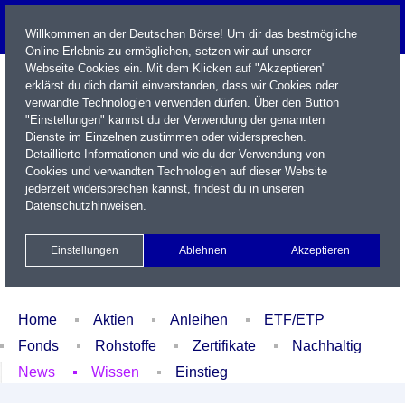
Willkommen an der Deutschen Börse! Um dir das bestmögliche
Online-Erlebnis zu ermöglichen, setzen wir auf unserer
Webseite Cookies ein. Mit dem Klicken auf "Akzeptieren"
erklärst du dich damit einverstanden, dass wir Cookies oder
verwandte Technologien verwenden dürfen. Über den Button
"Einstellungen" kannst du der Verwendung der genannten
Dienste im Einzelnen zustimmen oder widersprechen.
Detaillierte Informationen und wie du der Verwendung von
Cookies und verwandten Technologien auf dieser Website
Name / WKN / ISIN / Kürzel
jederzeit widersprechen kannst, findest du in unseren
Datenschutzhinweisen
.
Newsletter
Kontakt
English
Einstellungen
Ablehnen
Akzeptieren
Xetra Realtime
Watchlist
Portfolio
Login
Home
Aktien
Anleihen
ETF/ETP
Fonds
Rohstoffe
Zertifikate
Nachhaltig
News
Wissen
Einstieg