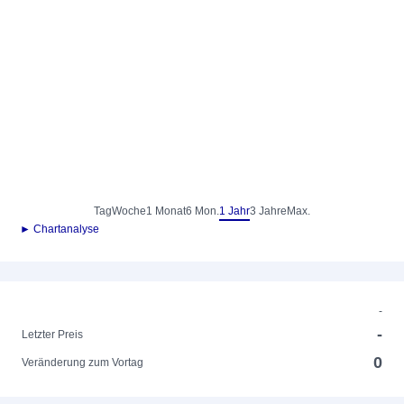
Tag
Woche
1 Monat
6 Mon.
1 Jahr
3 Jahre
Max.
► Chartanalyse
-
-
Letzter Preis
0
Veränderung zum Vortag