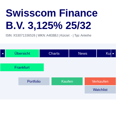
Swisscom Finance
B.V. 3,125% 25/32
ISIN: XS3071336526
| WKN: A4EBBJ
| Kürzel: -
| Typ: Anleihe
Übersicht
Charts
News
Kurshi
◄
►
Frankfurt
Portfolio
Kaufen
Verkaufen
Watchlist