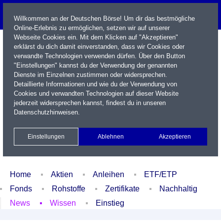
Willkommen an der Deutschen Börse! Um dir das bestmögliche
Online-Erlebnis zu ermöglichen, setzen wir auf unserer
Webseite Cookies ein. Mit dem Klicken auf "Akzeptieren"
erklärst du dich damit einverstanden, dass wir Cookies oder
verwandte Technologien verwenden dürfen. Über den Button
"Einstellungen" kannst du der Verwendung der genannten
Dienste im Einzelnen zustimmen oder widersprechen.
Detaillierte Informationen und wie du der Verwendung von
Cookies und verwandten Technologien auf dieser Website
Name / WKN / ISIN / Kürzel
jederzeit widersprechen kannst, findest du in unseren
Datenschutzhinweisen
.
Newsletter
Kontakt
English
Einstellungen
Ablehnen
Akzeptieren
Xetra Realtime
Watchlist
Portfolio
Login
Home
Aktien
Anleihen
ETF/ETP
Fonds
Rohstoffe
Zertifikate
Nachhaltig
News
Wissen
Einstieg