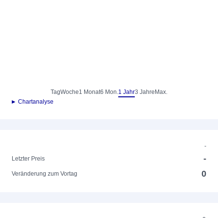
Tag
Woche
1 Monat
6 Mon.
1 Jahr
3 Jahre
Max.
► Chartanalyse
-
-
Letzter Preis
0
Veränderung zum Vortag