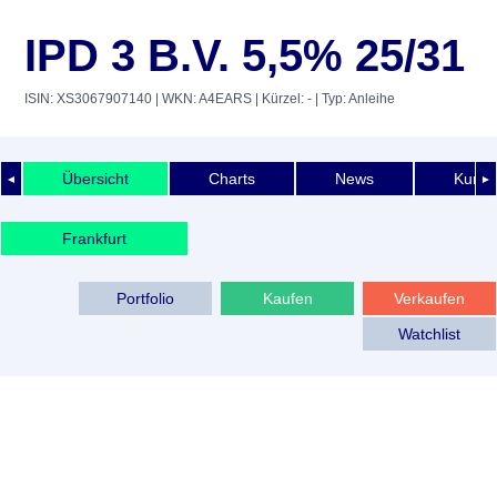
IPD 3 B.V. 5,5% 25/31
ISIN: XS3067907140
| WKN: A4EARS
| Kürzel: -
| Typ: Anleihe
Übersicht
Charts
News
Kurshi
◄
►
Frankfurt
Portfolio
Kaufen
Verkaufen
Watchlist