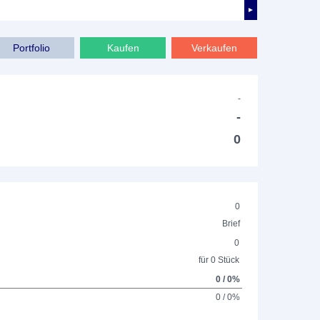
►
Portfolio
Kaufen
Verkaufen
-
-
0
0
Brief
0
für 0 Stück
0 / 0%
0 / 0%