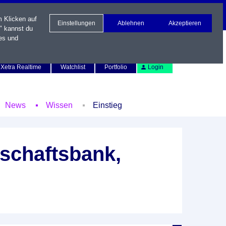
m Klicken auf
Einstellungen
Ablehnen
Akzeptieren
" kannst du
es und
Newsletter
Kontakt
English
Xetra Realtime
Watchlist
Portfolio
Login
News
Wissen
Einstieg
schaftsbank,