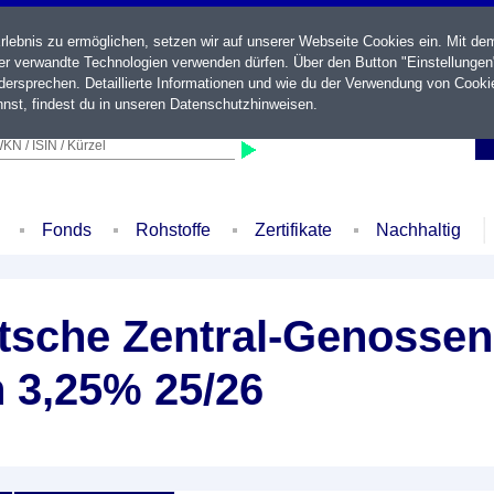
ebnis zu ermöglichen, setzen wir auf unserer Webseite Cookies ein. Mit de
der verwandte Technologien verwenden dürfen. Über den Button "Einstellungen
ersprechen. Detaillierte Informationen und wie du der Verwendung von Cooki
nst, findest du in unseren
Datenschutzhinweisen
.
KN / ISIN / Kürzel
Fonds
Rohstoffe
Zertifikate
Nachhaltig
sche Zentral-Genossen
 3,25% 25/26