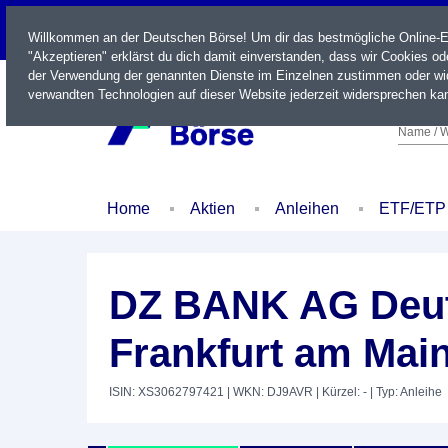
LIVE
Willkommen an der Deutschen Börse! Um dir das bestmögliche Online-Erl
"Akzeptieren" erklärst du dich damit einverstanden, dass wir Cookies o
der Verwendung der genannten Dienste im Einzelnen zustimmen oder wid
verwandten Technologien auf dieser Website jederzeit widersprechen kan
Name / W
Home
Aktien
Anleihen
ETF/ETP
DZ BANK AG Deut
Frankfurt am Main
ISIN: XS3062797421
| WKN: DJ9AVR
| Kürzel: -
| Typ: Anleihe