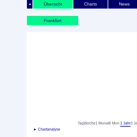
Übersicht
Charts
News
◄
Frankfurt
Tag
Woche
1 Monat
6 Mon.
1 Jahr
3 J
► Chartanalyse