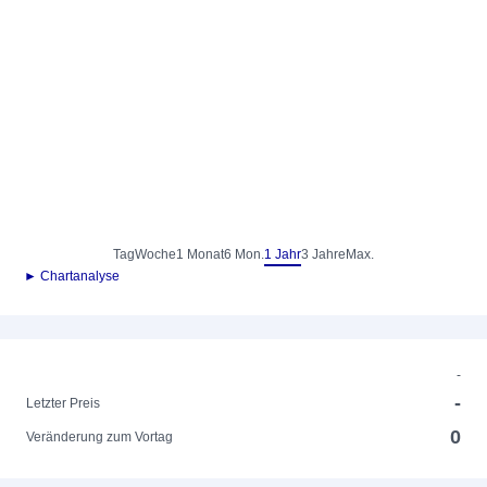
Tag
Woche
1 Monat
6 Mon.
1 Jahr
3 Jahre
Max.
► Chartanalyse
-
-
Letzter Preis
0
Veränderung zum Vortag