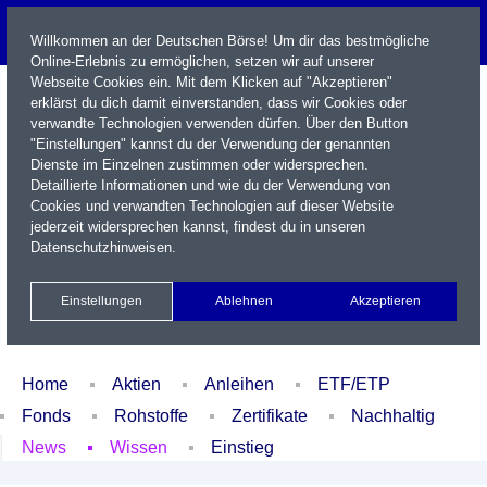
Willkommen an der Deutschen Börse! Um dir das bestmögliche
Online-Erlebnis zu ermöglichen, setzen wir auf unserer
Webseite Cookies ein. Mit dem Klicken auf "Akzeptieren"
erklärst du dich damit einverstanden, dass wir Cookies oder
verwandte Technologien verwenden dürfen. Über den Button
"Einstellungen" kannst du der Verwendung der genannten
Dienste im Einzelnen zustimmen oder widersprechen.
Detaillierte Informationen und wie du der Verwendung von
Cookies und verwandten Technologien auf dieser Website
Name / WKN / ISIN / Kürzel
jederzeit widersprechen kannst, findest du in unseren
Datenschutzhinweisen
.
Newsletter
Kontakt
English
Einstellungen
Ablehnen
Akzeptieren
Xetra Realtime
Watchlist
Portfolio
Login
Home
Aktien
Anleihen
ETF/ETP
Fonds
Rohstoffe
Zertifikate
Nachhaltig
News
Wissen
Einstieg