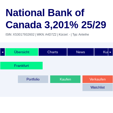
National Bank of
Canada 3,201% 25/29
ISIN: XS3017932602
| WKN: A4D7Z2
| Kürzel: -
| Typ: Anleihe
Übersicht
Charts
News
Kurshi
◄
►
Frankfurt
Portfolio
Kaufen
Verkaufen
Watchlist