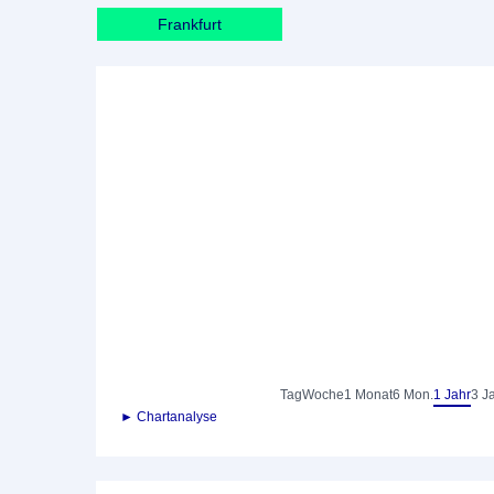
Frankfurt
Tag
Woche
1 Monat
6 Mon.
1 Jahr
3 J
► Chartanalyse