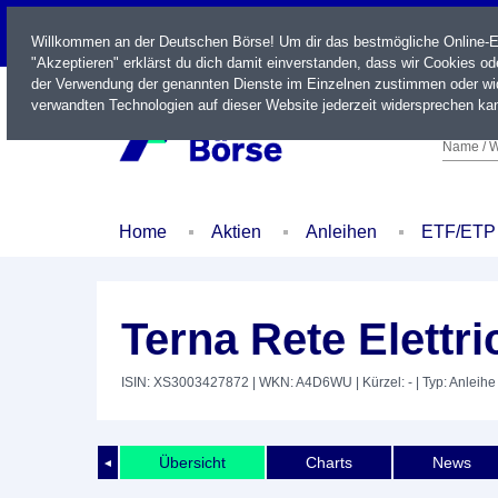
LIVE
Willkommen an der Deutschen Börse! Um dir das bestmögliche Online-Erl
"Akzeptieren" erklärst du dich damit einverstanden, dass wir Cookies o
der Verwendung der genannten Dienste im Einzelnen zustimmen oder wid
verwandten Technologien auf dieser Website jederzeit widersprechen kan
Name / W
Home
Aktien
Anleihen
ETF/ETP
Terna Rete Elettr
ISIN: XS3003427872
| WKN: A4D6WU
| Kürzel: -
| Typ: Anleihe
Übersicht
Charts
News
◄