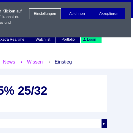
m Klicken auf
Einstellungen
Ablehnen
Akzeptieren
" kannst du
es und
Newsletter
Kontakt
English
Xetra Realtime
Watchlist
Portfolio
Login
News
Wissen
Einstieg
25% 25/32
►