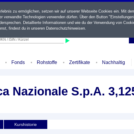
ebnis zu ermöglichen, setzen wir auf unserer Webseite Cookies ein. Mit de
der verwandte Technologien verwenden dürfen. Über den Button "Einstellungen
ersprechen. Detaillierte Informationen und wie du der Verwendung von Cooki
nst, findest du in unseren
Datenschutzhinweisen
.
KN / ISIN / Kürzel
Fonds
Rohstoffe
Zertifikate
Nachhaltig
ica Nazionale S.p.A. 3,1
Kurshistorie