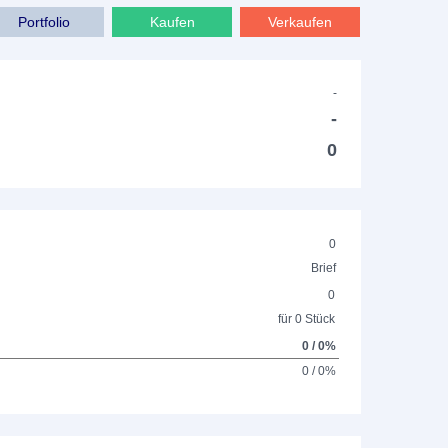
Portfolio
Kaufen
Verkaufen
-
-
0
0
Brief
0
für 0 Stück
0 / 0%
0 / 0%