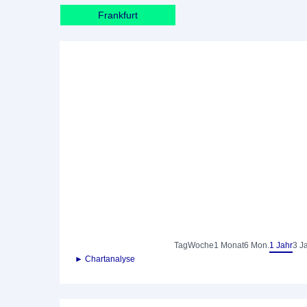
Frankfurt
Tag
Woche
1 Monat
6 Mon.
1 Jahr
3 J
► Chartanalyse