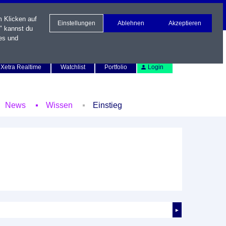
m Klicken auf
Einstellungen
Ablehnen
Akzeptieren
" kannst du
es und
Newsletter
Kontakt
English
Xetra Realtime
Watchlist
Portfolio
Login
News
Wissen
Einstieg
►