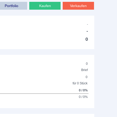
Portfolio
Kaufen
Verkaufen
-
-
0
0
Brief
0
für 0 Stück
0 / 0%
0 / 0%