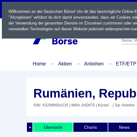
LIVE
Willkommen an der Deutschen Börse! Um dir das bestmögliche Online-Erl
"Akzeptieren" erklärst du dich damit einverstanden, dass wir Cookies o
der Verwendung der genannten Dienste im Einzelnen zustimmen oder wid
verwandten Technologien auf dieser Website jederzeit widersprechen kan
Name / W
Home
Aktien
Anleihen
ETF/ETP
Rumänien, Republ
ISIN: XS2999564235
| WKN: A4D6T5
| Kürzel: -
| Typ: Anleihe
Übersicht
Charts
News
◄