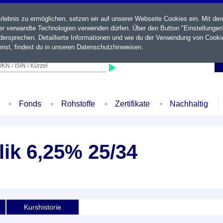
ebnis zu ermöglichen, setzen wir auf unserer Webseite Cookies ein. Mit de
der verwandte Technologien verwenden dürfen. Über den Button "Einstellungen
ersprechen. Detaillierte Informationen und wie du der Verwendung von Cooki
nst, findest du in unseren
Datenschutzhinweisen
.
KN / ISIN / Kürzel
Fonds
Rohstoffe
Zertifikate
Nachhaltig
ik 6,25% 25/34
Kurshistorie