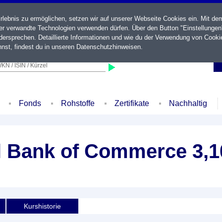
ebnis zu ermöglichen, setzen wir auf unserer Webseite Cookies ein. Mit de
der verwandte Technologien verwenden dürfen. Über den Button "Einstellungen
ersprechen. Detaillierte Informationen und wie du der Verwendung von Cooki
nst, findest du in unseren
Datenschutzhinweisen
.
KN / ISIN / Kürzel
Fonds
Rohstoffe
Zertifikate
Nachhaltig
l Bank of Commerce 3,1
Kurshistorie