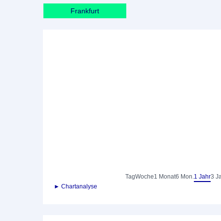
Frankfurt
Tag
Woche
1 Monat
6 Mon.
1 Jahr
3 J
► Chartanalyse