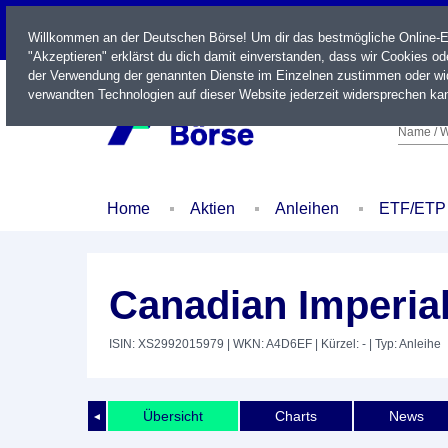
LIVE
Willkommen an der Deutschen Börse! Um dir das bestmögliche Online-Erl
"Akzeptieren" erklärst du dich damit einverstanden, dass wir Cookies o
der Verwendung der genannten Dienste im Einzelnen zustimmen oder wid
verwandten Technologien auf dieser Website jederzeit widersprechen kan
Name / W
Home
Aktien
Anleihen
ETF/ETP
Canadian Imperia
ISIN: XS2992015979
| WKN: A4D6EF
| Kürzel: -
| Typ: Anleihe
Übersicht
Charts
News
◄