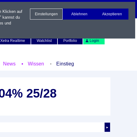
m Klicken auf
Einstellungen
Ablehnen
Akzeptieren
" kannst du
es und
Newsletter
Kontakt
English
Xetra Realtime
Watchlist
Portfolio
Login
News
Wissen
Einstieg
04% 25/28
►