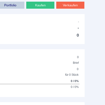
Portfolio
Kaufen
Verkaufen
-
-
0
0
Brief
0
für 0 Stück
0 / 0%
0 / 0%