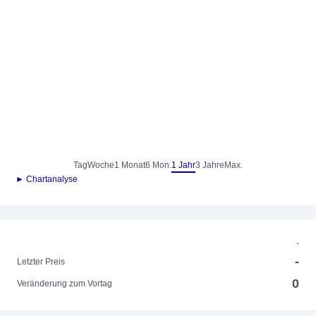
Tag
Woche
1 Monat
6 Mon.
1 Jahr
3 Jahre
Max.
► Chartanalyse
-
-
Letzter Preis
0
Veränderung zum Vortag