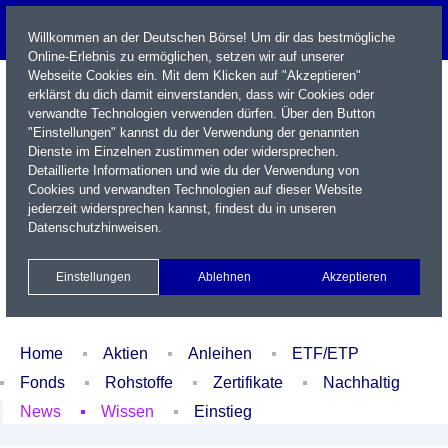
Willkommen an der Deutschen Börse! Um dir das bestmögliche
Online-Erlebnis zu ermöglichen, setzen wir auf unserer
Webseite Cookies ein. Mit dem Klicken auf "Akzeptieren"
erklärst du dich damit einverstanden, dass wir Cookies oder
verwandte Technologien verwenden dürfen. Über den Button
"Einstellungen" kannst du der Verwendung der genannten
Dienste im Einzelnen zustimmen oder widersprechen.
Detaillierte Informationen und wie du der Verwendung von
Cookies und verwandten Technologien auf dieser Website
Name / WKN / ISIN / Kürzel
jederzeit widersprechen kannst, findest du in unseren
Datenschutzhinweisen
.
Newsletter
Kontakt
English
Einstellungen
Ablehnen
Akzeptieren
Xetra Realtime
Watchlist
Portfolio
Login
Home
Aktien
Anleihen
ETF/ETP
Fonds
Rohstoffe
Zertifikate
Nachhaltig
News
Wissen
Einstieg