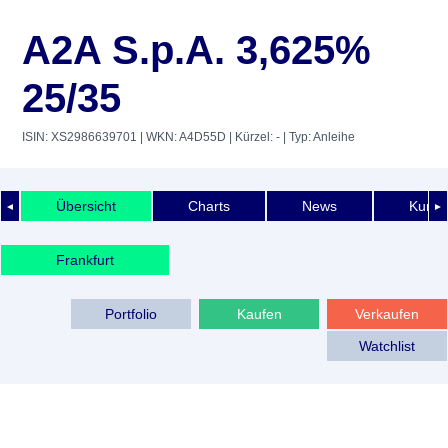
A2A S.p.A. 3,625%
25/35
ISIN: XS2986639701
| WKN: A4D55D
| Kürzel: -
| Typ: Anleihe
Übersicht
Charts
News
Kurshi
◄
►
Frankfurt
Portfolio
Kaufen
Verkaufen
Watchlist