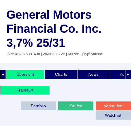
General Motors
Financial Co. Inc.
3,7% 25/31
ISIN: XS2975301438
| WKN: A3L72B
| Kürzel: -
| Typ: Anleihe
Übersicht
Charts
News
Kurshi
◄
►
Frankfurt
Portfolio
Kaufen
Verkaufen
Watchlist