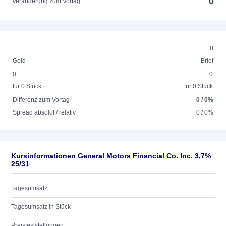
0
Veränderung zum Vortag
0
Geld
Brief
0
0
für 0 Stück
für 0 Stück
Differenz zum Vortag
0 / 0%
Spread absolut / relativ
0 / 0%
Kursinformationen General Motors Financial Co. Inc. 3,7%
25/31
Tagesumsatz
Tagesumsatz in Stück
Preisfeststellungen