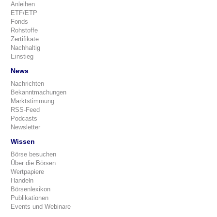
Anleihen
ETF/ETP
Fonds
Rohstoffe
Zertifikate
Nachhaltig
Einstieg
News
Nachrichten
Bekanntmachungen
Marktstimmung
RSS-Feed
Podcasts
Newsletter
Wissen
Börse besuchen
Über die Börsen
Wertpapiere
Handeln
Börsenlexikon
Publikationen
Events und Webinare