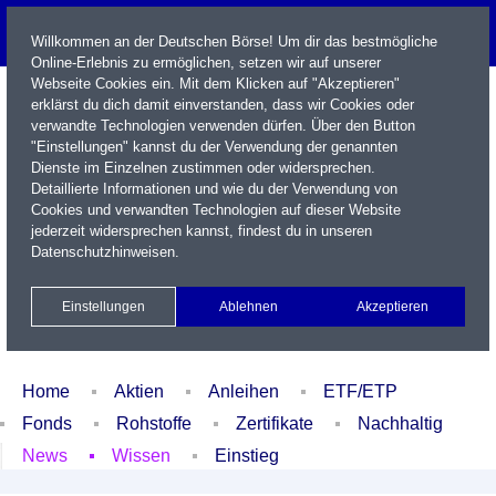
Willkommen an der Deutschen Börse! Um dir das bestmögliche
Online-Erlebnis zu ermöglichen, setzen wir auf unserer
Webseite Cookies ein. Mit dem Klicken auf "Akzeptieren"
erklärst du dich damit einverstanden, dass wir Cookies oder
verwandte Technologien verwenden dürfen. Über den Button
"Einstellungen" kannst du der Verwendung der genannten
Dienste im Einzelnen zustimmen oder widersprechen.
Detaillierte Informationen und wie du der Verwendung von
Cookies und verwandten Technologien auf dieser Website
Name / WKN / ISIN / Kürzel
jederzeit widersprechen kannst, findest du in unseren
Datenschutzhinweisen
.
Newsletter
Kontakt
English
Einstellungen
Ablehnen
Akzeptieren
Xetra Realtime
Watchlist
Portfolio
Login
Home
Aktien
Anleihen
ETF/ETP
Fonds
Rohstoffe
Zertifikate
Nachhaltig
News
Wissen
Einstieg