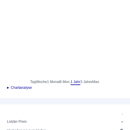
Tag
Woche
1 Monat
6 Mon.
1 Jahr
3 Jahre
Max.
► Chartanalyse
-
-
Letzter Preis