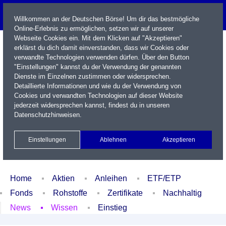
Willkommen an der Deutschen Börse! Um dir das bestmögliche
Online-Erlebnis zu ermöglichen, setzen wir auf unserer
Webseite Cookies ein. Mit dem Klicken auf "Akzeptieren"
erklärst du dich damit einverstanden, dass wir Cookies oder
verwandte Technologien verwenden dürfen. Über den Button
"Einstellungen" kannst du der Verwendung der genannten
Dienste im Einzelnen zustimmen oder widersprechen.
Detaillierte Informationen und wie du der Verwendung von
Cookies und verwandten Technologien auf dieser Website
Name / WKN / ISIN / Kürzel
jederzeit widersprechen kannst, findest du in unseren
Datenschutzhinweisen
.
Newsletter
Kontakt
English
Einstellungen
Ablehnen
Akzeptieren
Xetra Realtime
Watchlist
Portfolio
Login
Home
Aktien
Anleihen
ETF/ETP
Fonds
Rohstoffe
Zertifikate
Nachhaltig
News
Wissen
Einstieg