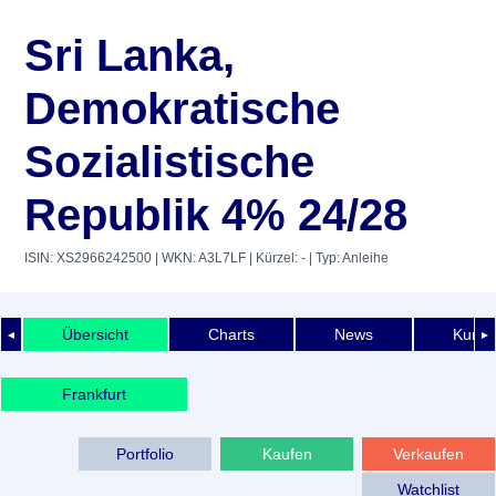
Sri Lanka,
Demokratische
Sozialistische
Republik 4% 24/28
ISIN: XS2966242500
| WKN: A3L7LF
| Kürzel: -
| Typ: Anleihe
Übersicht
Charts
News
Kurshi
◄
►
Frankfurt
Portfolio
Kaufen
Verkaufen
Watchlist