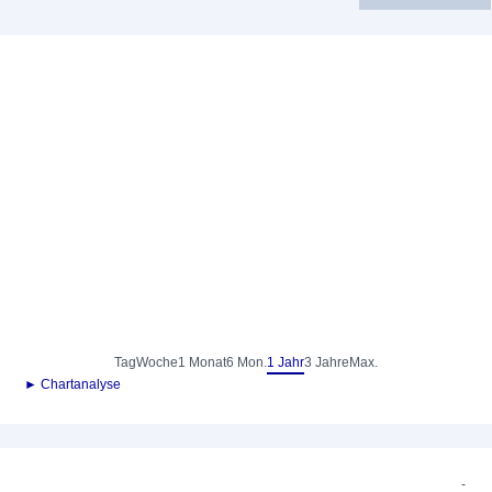
Tag
Woche
1 Monat
6 Mon.
1 Jahr
3 Jahre
Max.
► Chartanalyse
-