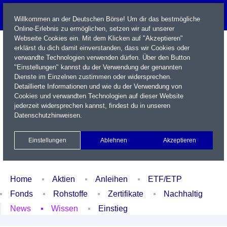
Willkommen an der Deutschen Börse! Um dir das bestmögliche
Online-Erlebnis zu ermöglichen, setzen wir auf unserer
Webseite Cookies ein. Mit dem Klicken auf "Akzeptieren"
erklärst du dich damit einverstanden, dass wir Cookies oder
verwandte Technologien verwenden dürfen. Über den Button
"Einstellungen" kannst du der Verwendung der genannten
Dienste im Einzelnen zustimmen oder widersprechen.
Detaillierte Informationen und wie du der Verwendung von
Cookies und verwandten Technologien auf dieser Website
Name / WKN / ISIN / Kürzel
jederzeit widersprechen kannst, findest du in unseren
Datenschutzhinweisen
.
Newsletter
Kontakt
English
Einstellungen
Ablehnen
Akzeptieren
Xetra Realtime
Watchlist
Portfolio
Login
Home
Aktien
Anleihen
ETF/ETP
Fonds
Rohstoffe
Zertifikate
Nachhaltig
News
Wissen
Einstieg