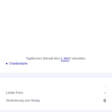
Tag
Woche
1 Monat
6 Mon.
1 Jahr
3 Jahre
Max.
► Chartanalyse
-
-
Letzter Preis
0
Veränderung zum Vortag